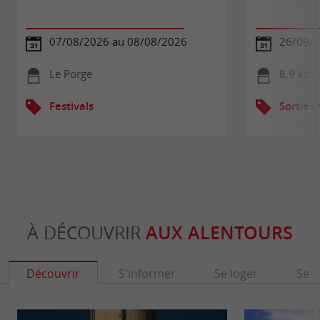
07/08/2026 au 08/08/2026
26/09/
Le Porge
8,9 km 
Festivals
Sorties
À DÉCOUVRIR
AUX ALENTOURS
Découvrir
S'informer
Se loger
Se r