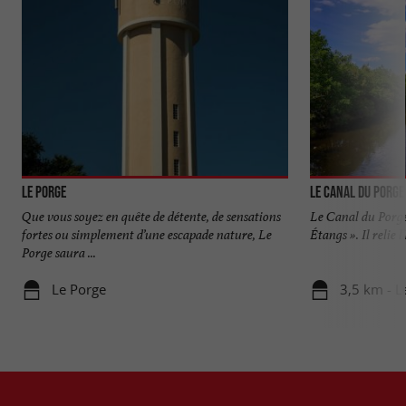
Le Porge
Le canal du Porge
Que vous soyez en quête de détente, de sensations
Le Canal du Porge 
fortes ou simplement d’une escapade nature, Le
Étangs ». Il relie 
Porge saura ...
Le Porge
3,5 km - L