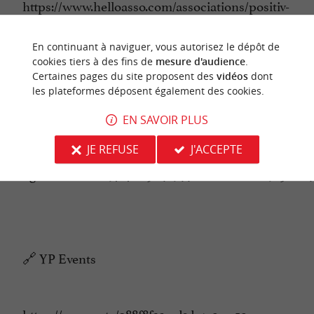
https://www.helloasso.com/associations/positiv-
vibe-s-events/evenements/le-porge-live-concert-
1-avec-blacko-giramundo-new-man-s-krew-
En continuant à naviguer, vous autorisez le dépôt de
cookies tiers à des fins de
mesure d'audience
.
lord-bitum
Certaines pages du site proposent des
vidéos
dont
les plateformes déposent également des cookies.
EN SAVOIR PLUS
🔗 Eventim Light
JE REFUSE
J'ACCEPTE
https://www.eventim-
light.com/fr/a/69767011504e94482dabf6ec/e/6983002
🔗 YP Events
https://yp.events/088f8f23-cd1d-4a9e-a59a-