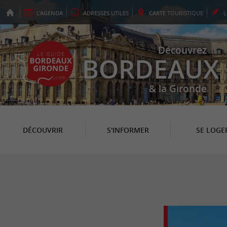
L'
AGENDA
ADRESSES
UTILES
CARTE
TOURISTIQUE
Découvrez
BORDEAUX
& la Gironde
DÉCOUVRIR
S'INFORMER
SE LOGE