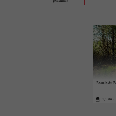
proximité
Boucle du Po
1,1 km - 