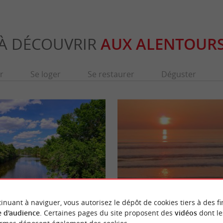
À DÉCOUVRIR
AUX ALENTOUR
r
Se loger
Se restaurer
Déguster
inuant à naviguer, vous autorisez le dépôt de cookies tiers à des fi
Plage Lion
 d'audience
. Certaines pages du site proposent des
vidéos
dont le
st aussi appelé le « Canal des Étangs ». Il
La plage la plus éloignée du centre ville, elle
anau au Bassin ...
d'accès et c'est pour cela qu'on y est vraiment