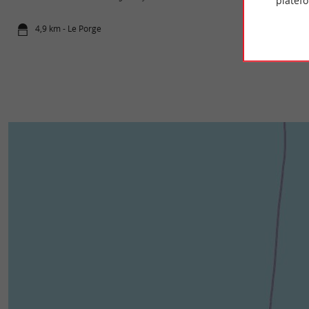
platef
4,9 km - Le Porge
6,7 km - Le