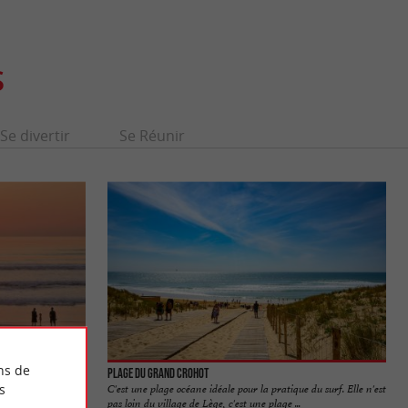
S
Se divertir
Se Réunir
ns de
Plage du Grand Crohot
s
 n'est pas facile
C'est une plage océane idéale pour la pratique du surf. Elle n'est
 ...
pas loin du village de Lège, c'est une plage ...