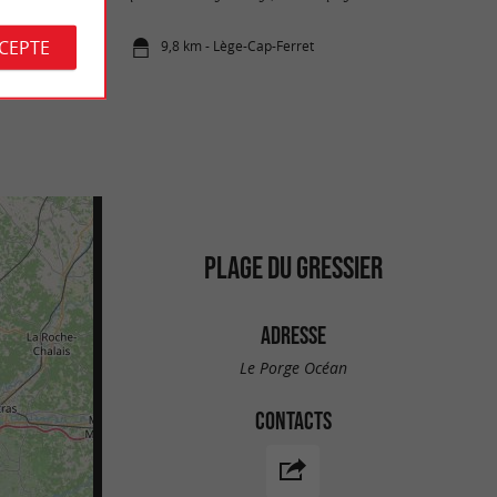
CCEPTE
9,8 km - Lège-Cap-Ferret
PLAGE DU GRESSIER
ADRESSE
Le Porge Océan
CONTACTS