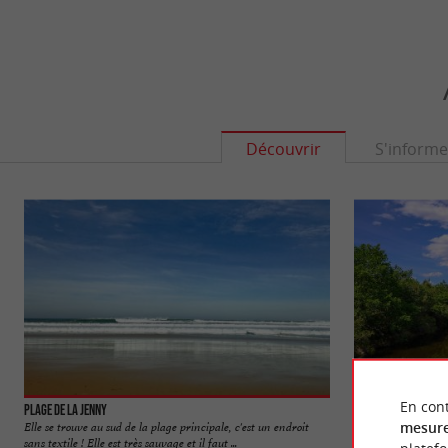
Découvrir
S'informe
En cont
Plage de la Jenny
Le canal du Porge
mesure
Elle se trouve au sud de la plage principale, c'est un endroit
Le Canal du Porge e
sans textile ! Elle est très sauvage et il faut ...
relie l’Étang de Lac