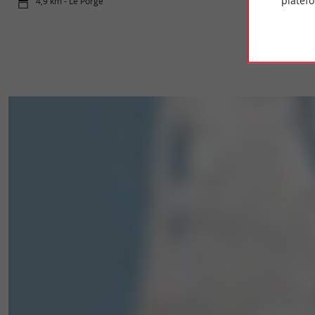
platef
4,9 km - Le Porge
5,0 km - Lè