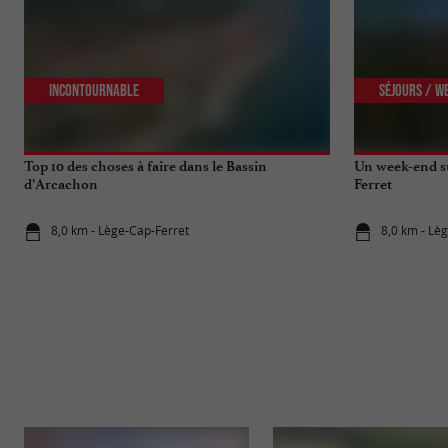
Incontournable
Séjours / W
Top 10 des choses à faire dans le Bassin
Un week-end su
d’Arcachon
Ferret
8,0 km - Lège-Cap-Ferret
8,0 km - Lè