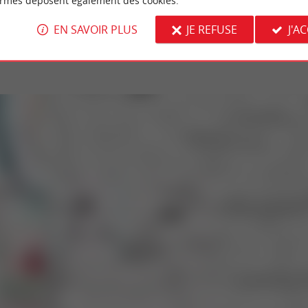
ormes déposent également des cookies.
ge-Cap-Ferret
7,9 km - Le Porge
EN SAVOIR PLUS
JE REFUSE
J'A