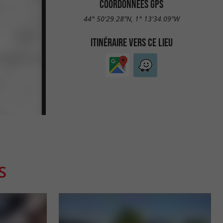
COORDONNÉES GPS
44° 50'29.28"N, 1° 13'34.09"W
ITINÉRAIRE VERS CE LIEU
S