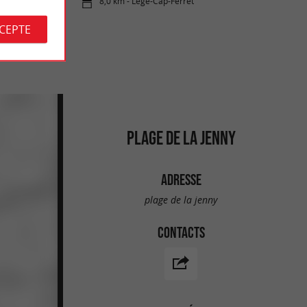
8,0 km - Lège-Cap-Ferret
CCEPTE
PLAGE DE LA JENNY
ADRESSE
plage de la jenny
CONTACTS