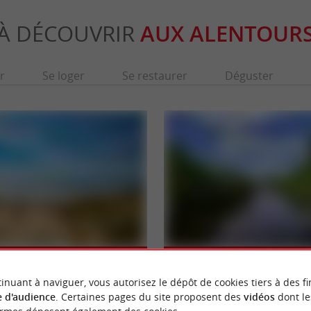
À DÉCOUVRIR
AUX ALENTOUR
r
Se loger
Se restaurer
Déguster
ohot
Le canal du Porge
ne idéale pour la pratique du surf. Elle n'est
Le Canal du Porge est aussi appelé le « Cana
e Lège, c'est une plage ...
relie l’Étang de Lacanau au Bassin ...
inuant à naviguer, vous autorisez le dépôt de cookies tiers à des fi
 d'audience
. Certaines pages du site proposent des
vidéos
dont le