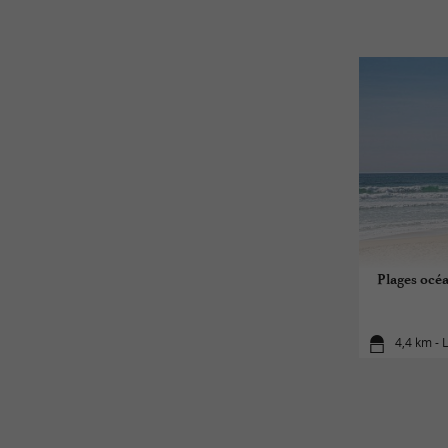
Plages océa
4,4 km - 