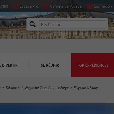
Espace Pro
Carnets de Voyage
Connexion
E DIVERTIR
SE RÉUNIR
TOP EXPÉRIENCES
e
Découvrir
Plages de Gironde
Le Porge
Plage de la Jenny