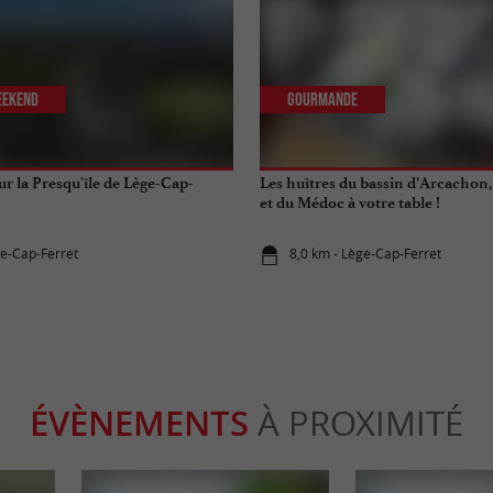
eekend
Gourmande
r la Presqu'île de Lège-Cap-
Les huîtres du bassin d’Arcachon,
et du Médoc à votre table !
ge-Cap-Ferret
8,0 km - Lège-Cap-Ferret
ÉVÈNEMENTS
À PROXIMITÉ