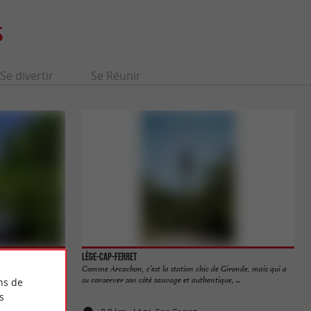
S
Se divertir
Se Réunir
Lège-Cap-Ferret
l des Étangs ». Il
Comme Arcachon, c’est la station chic de Gironde, mais qui a
su conserver son côté sauvage et authentique, ...
ns de
s