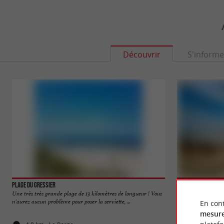
Découvrir
S'informe
Plage du Gressier
Plage du Grand Cr
Une très très grande plage de 13 kilomètres de longueur ! Vous
C'est une plage océa
n'aurez aucun problème pour poser la serviette, ...
pas loin du village d
En cont
mesure