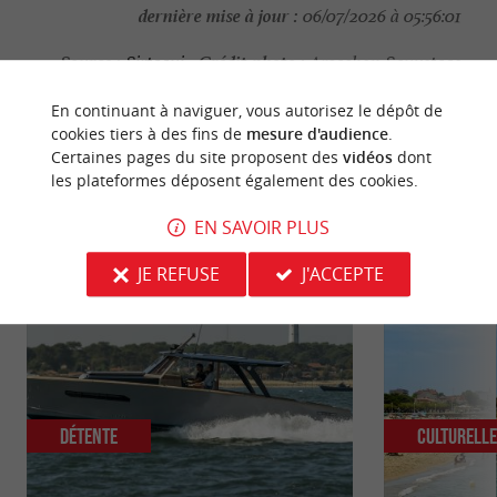
dernière mise à jour :
06/07/2026 à 05:56:01
Source :
Crédit photo :
Sirtaqui
-
Arcachon Sauvetage
Côtier -
CC BY-NC-ND 4.0
En continuant à naviguer, vous autorisez le dépôt de
cookies tiers à des fins de
mesure d'audience
.
Certaines pages du site proposent des
vidéos
dont
les plateformes déposent également des cookies.
NOUS AVONS TESTÉ
POUR VOUS
EN SAVOIR PLUS
JE REFUSE
J'ACCEPTE
Détente
Culturell