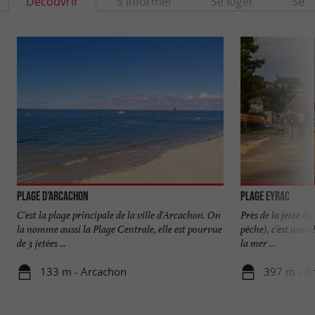
Découvrir
S'informer
Se loger
Se r
Plage d'Arcachon
Plage Eyrac
C'est la plage principale de la ville d'Arcachon. On
Près de la jetée d
la nomme aussi la Plage Centrale, elle est pourvue
pêche), c'est une p
de 3 jetées ...
la mer ...
133 m - Arcachon
397 m - A