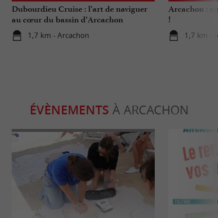
Dubourdieu Cruise : l’art de naviguer
Arcachon : un
au cœur du bassin d’Arcachon
!
1,7 km - Arcachon
1,7 km - 
ÉVÈNEMENTS
À ARCACHON