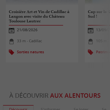
Croisière Art et Vin de Cadillac à
Cap sur la 
Langon avec visite du Château
Sud !
Toulouse Lautrec
21/08/2026
13/09/
33 m - Cadillac
105 m - 
Sorties natures
Patrimo
À DÉCOUVRIR
AUX ALENTOURS
Découvrir
S'informer
Se loger
Se r