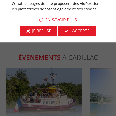
Certaines pages du site proposent des
vidéos
dont
Visitez Cadillac en hiver, son marché,
Musée et bout
les plateformes déposent également des cookies.
son château ...
Lillet, l’apér
excellence
194 m - Cadillac
3,1 km - 
EN SAVOIR PLUS
JE REFUSE
J'ACCEPTE
ÉVÈNEMENTS
À CADILLAC