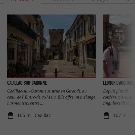
Cadillac-sur-Garonne
Léonor d'Aquitaine
Cadillac-sur-Garonne se situe en Gironde, au
Depuis plus de vi
cœur de l’ Entre-deux-Mers. Elle offre un mélange
conférencière, dé
harmonieux entre ...
singulière de la ...
165 m - Cadillac
167 m - Ca