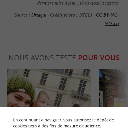
dernière mise à jour :
18/05/2026 à 12:17:01
Source :
Crédit photo :
Sirtaqui
-
OTELI -
CC BY-NC-
ND 4.0
NOUS AVONS TESTÉ
POUR VOUS
Culturelle
Gourmand
En continuant à naviguer, vous autorisez le dépôt de
cookies tiers à des fins de
mesure d'audience
.