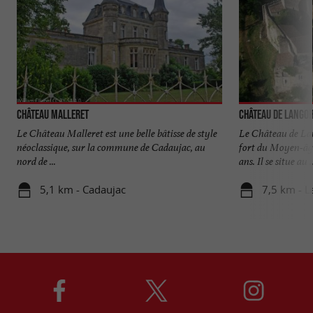
Château Malleret
Château de Lango
Le Château Malleret est une belle bâtisse de style
Le Château de La
néoclassique, sur la commune de Cadaujac, au
fort du Moyen-âge
nord de ...
ans. Il se situe au ..
5,1 km - Cadaujac
7,5 km - L