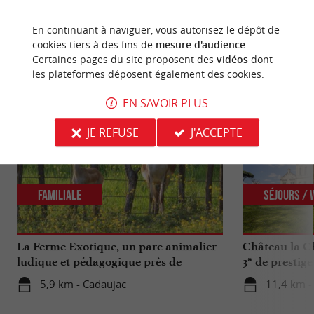
En continuant à naviguer, vous autorisez le dépôt de
cookies tiers à des fins de
mesure d'audience
.
NOUS AVONS TESTÉ
POUR VOUS
Certaines pages du site proposent des
vidéos
dont
les plateformes déposent également des cookies.
EN SAVOIR PLUS
JE REFUSE
J'ACCEPTE
Familiale
Séjours /
La Ferme Exotique, un parc animalier
Château la Ch
ludique et pédagogique près de
3* de prestig
Bordeaux
5,9 km - Cadaujac
11,4 km - 