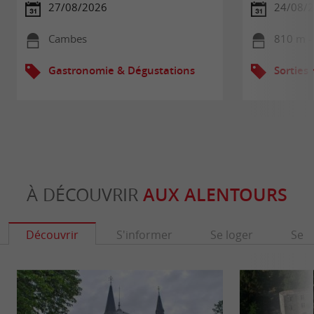
27/08/2026
24/08/2
Cambes
810 m -
Gastronomie & Dégustations
Sorties
À DÉCOUVRIR
AUX ALENTOURS
Découvrir
S'informer
Se loger
Se r