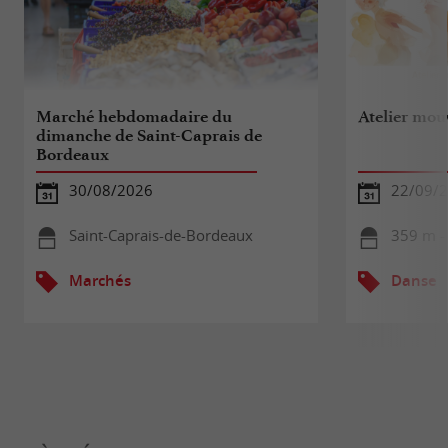
Marché hebdomadaire du
Atelier mou
dimanche de Saint-Caprais de
Bordeaux
30/08/2026
22/09/2
Saint-Caprais-de-Bordeaux
359 m - 
Marchés
Danse