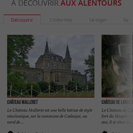
À DÉCOUVRIR
AUX ALENTOURS
Découvrir
S'informer
Se loger
Se r
Château Malleret
Château de Lango
Le Château Malleret est une belle bâtisse de style
Le Château de La
néoclassique, sur la commune de Cadaujac, au
fort du Moyen-âge
nord de ...
ans. Il se situe au ..