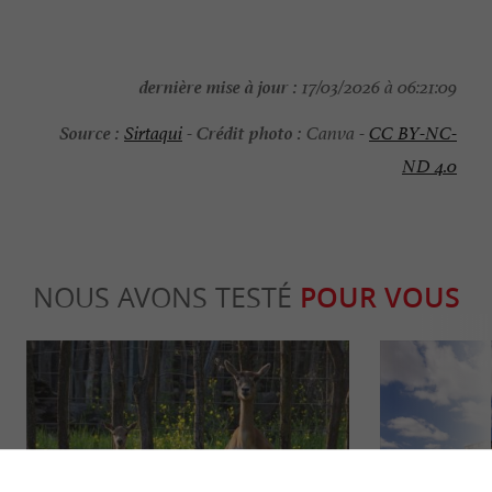
dernière mise à jour :
17/03/2026 à 06:21:09
Source :
Crédit photo :
Sirtaqui
-
Canva -
CC BY-NC-
ND 4.0
NOUS AVONS TESTÉ
POUR VOUS