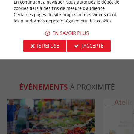
En continuant à naviguer, vous autorisez le dépôt de
Familiale
Séjours /
cookies tiers à des fins de
mesure d'audience
.
Certaines pages du site proposent des
vidéos
dont
les plateformes déposent également des cookies.
La Ferme Exotique, un parc animalier
Château la Ch
ludique et pédagogique près de
3* de prestig
EN SAVOIR PLUS
Bordeaux
7,5 km - Cadaujac
11,5 km - 
JE REFUSE
J'ACCEPTE
ÉVÈNEMENTS
À PROXIMITÉ