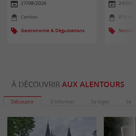
27/08/2026
24/08/2
Cambes
810 m -
Gastronomie & Dégustations
Sorties
À DÉCOUVRIR
AUX ALENTOURS
Découvrir
S'informer
Se loger
Se r