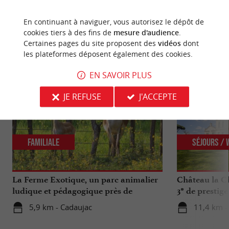
En continuant à naviguer, vous autorisez le dépôt de
cookies tiers à des fins de
mesure d'audience
.
NOUS AVONS TESTÉ
POUR VOUS
Certaines pages du site proposent des
vidéos
dont
les plateformes déposent également des cookies.
EN SAVOIR PLUS
JE REFUSE
J'ACCEPTE
Familiale
Séjours /
La Ferme Exotique, un parc animalier
Château la Ch
ludique et pédagogique près de
3* de prestig
Bordeaux
5,9 km - Cadaujac
11,4 km - 