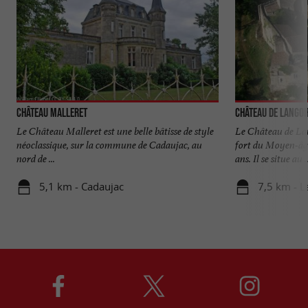
Château Malleret
Château de Lango
Le Château Malleret est une belle bâtisse de style
Le Château de La
néoclassique, sur la commune de Cadaujac, au
fort du Moyen-âge
nord de ...
ans. Il se situe au ..
5,1 km - Cadaujac
7,5 km - L