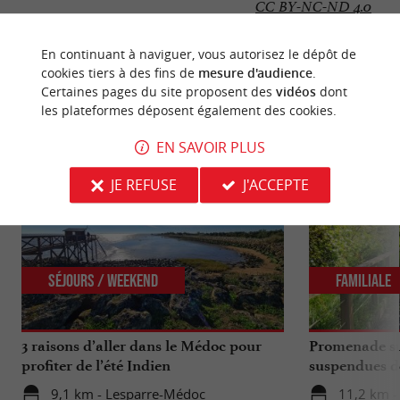
CC BY-NC-ND 4.0
En continuant à naviguer, vous autorisez le dépôt de
cookies tiers à des fins de
mesure d'audience
.
Certaines pages du site proposent des
vidéos
dont
NOUS AVONS TESTÉ
POUR VOUS
les plateformes déposent également des cookies.
EN SAVOIR PLUS
JE REFUSE
J'ACCEPTE
Séjours / Weekend
Familiale
3 raisons d’aller dans le Médoc pour
Promenade sur
profiter de l’été Indien
suspendues d
Hourtin
9,1 km - Lesparre-Médoc
11,2 km -