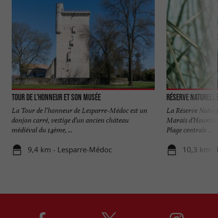
Tour de l'Honneur et son musée
Réserve naturelle
La Tour de l’honneur de Lesparre-Médoc est un
La Réserve Nature
donjon carré, vestige d’un ancien château
Marais d’Hourtin c
médiéval du 14ème, ...
Plage centrale ...
9,4 km - Lesparre-Médoc
10,3 km - 