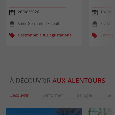
26/08/2026
13/08/
Saint-Germain-d'Esteuil
3,7 km -
Gastronomie & Dégustations
Concert
À DÉCOUVRIR
AUX ALENTOURS
Découvrir
S'informer
Se loger
Se r