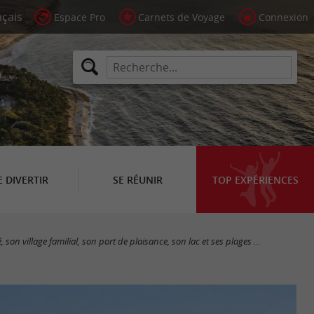
Espace Pro
Carnets de Voyage
Connexion
E DIVERTIR
SE RÉUNIR
TOP EXPÉRIENCES
on village familial, son port de plaisance, son lac et ses plages …