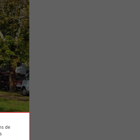
ns de
s