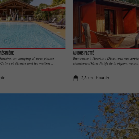
Résinière
Au Bois Flotté
sinière, un camping 4* avec piscine
Bienvenue à Hourtin : Découvrez nos service
Calme et détente sont les maîtres ...
chambres d'hôtes Natifs de la région, nous av
rtin
2,8 km - Hourtin