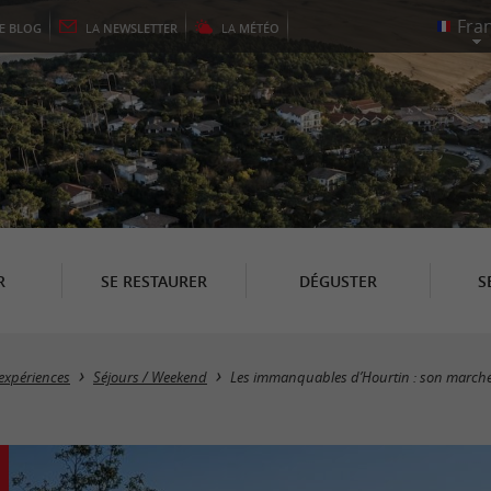
LE
BLOG
LA
NEWSLETTER
LA
MÉTÉO
R
SE RESTAURER
DÉGUSTER
S
expériences
Séjours / Weekend
Les immanquables d’Hourtin : son marché, s