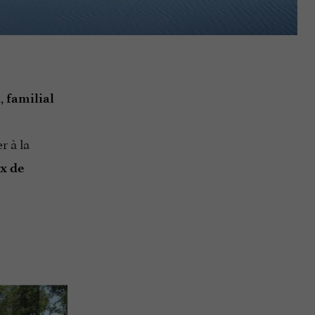
i,
familial
er à la
x de