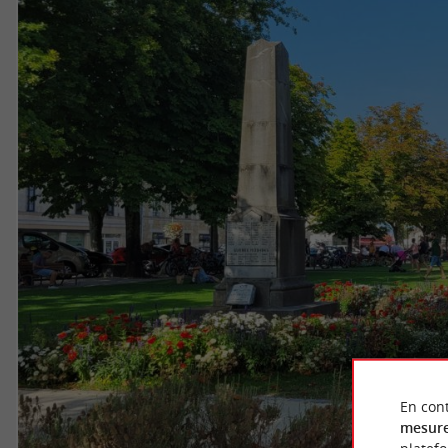
En cont
mesure