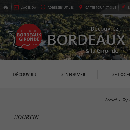
L'
AGENDA
ADRESSES
UTILES
CARTE
TOURISTIQUE
Découvrez
BORDEAUX
& la Gironde
DÉCOUVRIR
S'INFORMER
SE LOGE
Accueil
Top 
HOURTIN