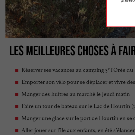
platef
LES MEILLEURES CHOSES À FAI
Réserver ses vacances au camping 3* l'Orée du
Emporter son vélo pour se déplacer et vivre de
Manger des huîtres au marché le Jeudi matin
Faire un tour de bateau sur le Lac de Hourtin 
Manger une glace sur le port de Hourtin en se 
Aller jouer sur l’île aux enfants, en été s’élancer