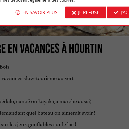
ormes déposent également des cookies.
EN SAVOIR PLUS
JE REFUSE
J'A
RE EN VACANCES À HOURTIN
 Bois
s vacances slow-tourisme au vert
(pédalo, canoë ou kayak ça marche aussi)
demandant quel bateau on aimerait avoir !
 sur les jeux gonflables sur le lac !