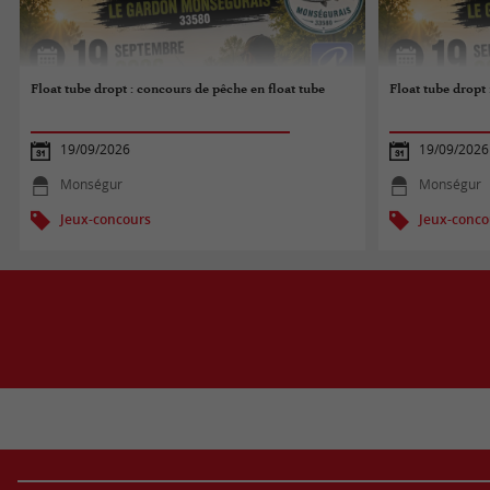
Float tube dropt : concours de pêche en float tube
Float tube dropt 
19/09/2026
19/09/2026
Monségur
Monségur
Jeux-concours
Jeux-conco