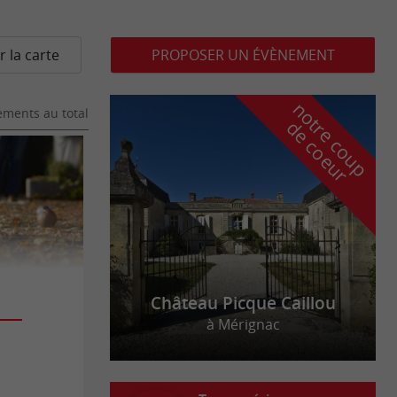
r la carte
PROPOSER UN ÉVÈNEMENT
n
o
t
e
c
o
u
p
e
c
o
e
u
ments au total
r
d
r
Château Picque Caillou
à Mérignac