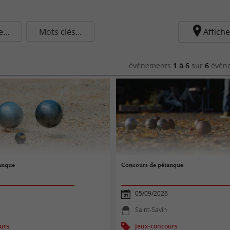
..
Mots clés...
Affiche
évènements
1 à 6
sur
6
évène
anque
Concours de pétanque
05/09/2026
Saint-Savin
urs
Jeux-concours