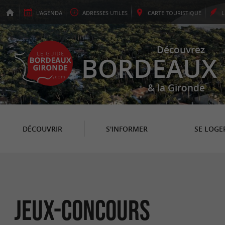
L'
AGENDA
ADRESSES
UTILES
CARTE
TOURISTIQUE
Découvrez
BORDEAUX
& la Gironde
DÉCOUVRIR
S'INFORMER
SE LOGE
Jeux-concours