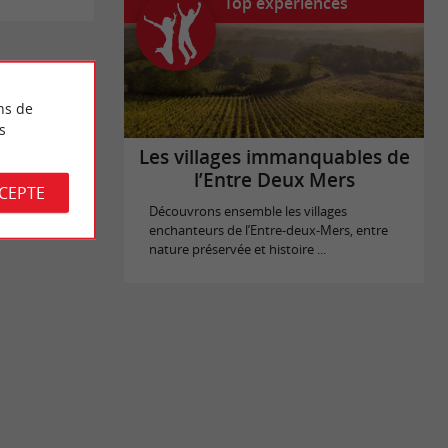
Top expériences
ns de
s
Les villages immanquables de
l’Entre Deux Mers
CCEPTE
Découvrons ensemble les villages
enchanteurs de l’Entre-deux-Mers, entre
nature préservée et histoire ...