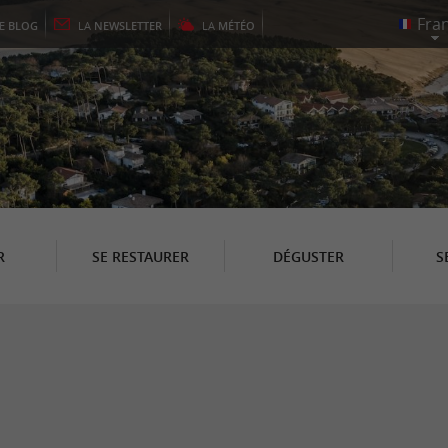
LE
BLOG
LA
NEWSLETTER
LA
MÉTÉO
R
SE RESTAURER
DÉGUSTER
S