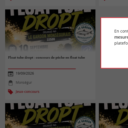
En cont
mesure
platef
Float tube dropt : concours de pêche en float tube
19/09/2026
Monségur
Jeux-concours