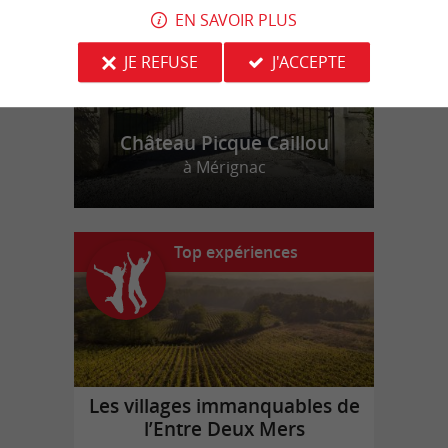
EN SAVOIR PLUS
JE REFUSE
J'ACCEPTE
Château Picque Caillou
à Mérignac
Top expériences
Les villages immanquables de
l’Entre Deux Mers