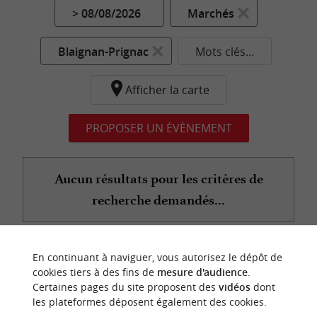
> 08/08/2026
Marchés
Blaignan-Prignac
Mots clés...
Afficher la carte
PROPOSER UN ÉVÈNEMENT
Aucun résultats pour les critères de
recherche demandés...
En continuant à naviguer, vous autorisez le dépôt de
n
o
t
e
c
o
u
p
e
c
o
e
u
cookies tiers à des fins de
mesure d'audience
.
r
d
r
Certaines pages du site proposent des
vidéos
dont
les plateformes déposent également des cookies.