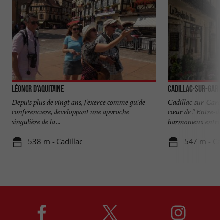
Léonor d'Aquitaine
Cadillac-sur-Gar
Depuis plus de vingt ans, J'exerce comme guide
Cadillac-sur-Garo
conférencière, développant une approche
cœur de l’ Entre-
singulière de la ...
harmonieux entre 
538 m - Cadillac
547 m - Ca