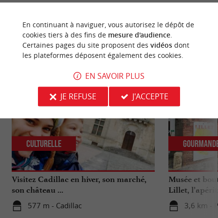
En continuant à naviguer, vous autorisez le dépôt de
cookies tiers à des fins de
mesure d'audience
.
Certaines pages du site proposent des
vidéos
dont
NOUS AVONS TESTÉ
POUR VOUS
les plateformes déposent également des cookies.
EN SAVOIR PLUS
JE REFUSE
J'ACCEPTE
Culturelle
Gourmand
Visitez Cadillac en hiver, son marché,
Musée et bout
son château ...
Lillet, l’apér
excellence
577 m - Cadillac
3,6 km - 