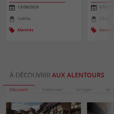
13/08/2026
07/11/
Cadillac
53 m - C
Marchés
Gastron
À DÉCOUVRIR
AUX ALENTOURS
Découvrir
S'informer
Se loger
Se r