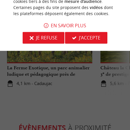
cookies tiers à des fins de
mesure d'audience
.
Certaines pages du site proposent des
vidéos
dont
les plateformes déposent également des cookies.
EN SAVOIR PLUS
JE REFUSE
J'ACCEPTE
Familiale
Séjours /
La Ferme Exotique, un parc animalier
Château la Ch
ludique et pédagogique près de
3* de prestig
Bordeaux
4,1 km - Cadaujac
5,6 km - F
ÉVÈNEMENTS
À PROXIMITÉ