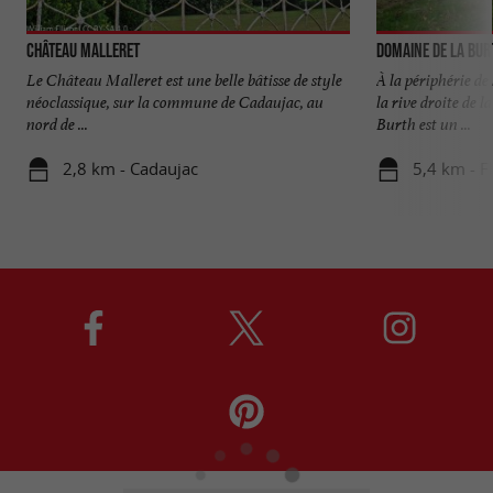
Château Malleret
Domaine de la Bur
Le Château Malleret est une belle bâtisse de style
À la périphérie de
néoclassique, sur la commune de Cadaujac, au
la rive droite de 
nord de ...
Burth est un ...
2,8 km - Cadaujac
5,4 km - F