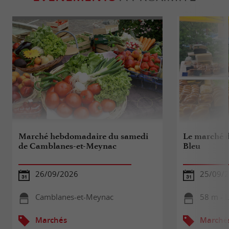
Marché hebdomadaire du samedi
Le marché d
de Camblanes-et-Meynac
Bleu
26/09/2026
25/09/
Camblanes-et-Meynac
58 m - 
Marchés
Marché