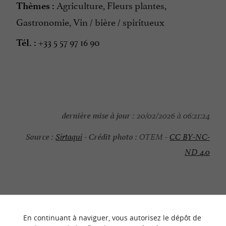
Agriculture, Fleurs plantes,
Thèmes :
Gastronomie, Vin / bière / spiritueux
+33 5 57 97 16 90
Tél. :
dernière mise à jour :
20/02/2026 à 06:21:24
Source :
Crédit photo :
Sirtaqui
-
OTEM -
CC BY-NC-
ND 4.0
NOUS AVONS TESTÉ
POUR VOUS
En continuant à naviguer, vous autorisez le dépôt de