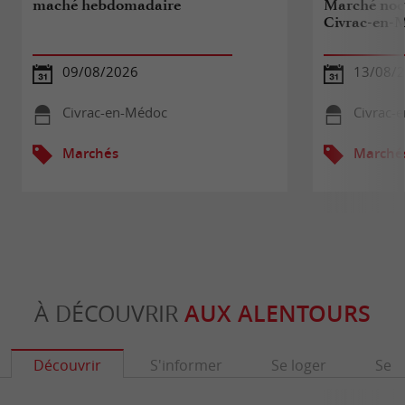
maché hebdomadaire
Marché noc
Civrac-en-
09/08/2026
13/08/
Civrac-en-Médoc
Civrac-
Marchés
Marché
À DÉCOUVRIR
AUX ALENTOURS
Découvrir
S'informer
Se loger
Se r