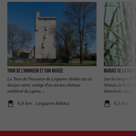
Tour de l'Honneur et son musée
Marais de la Mar
La Tour de l’honneur de Lesparre-Médoc est un
Sur les berges de 
donjon carré, vestige d’un ancien château
Marais de la Maré
médiéval du 14ème, ...
déambulez sur ...
4,9 km - Lesparre-Médoc
6,5 km - 