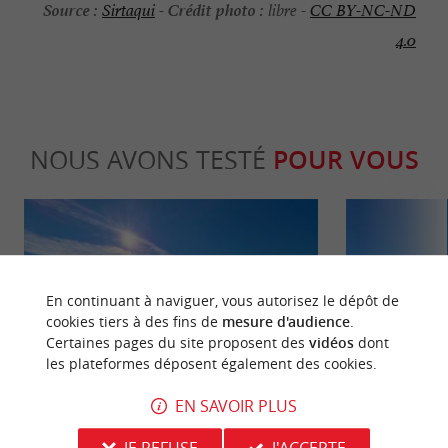
Source :
Crédit photo :
Sirtaqui
-
libre -
CC BY-NC-ND
4.0
NOUS AVONS TESTÉ
POUR VOUS
En continuant à naviguer, vous autorisez le dépôt de
cookies tiers à des fins de
mesure d'audience
.
Certaines pages du site proposent des
vidéos
dont
Séjours / Weekend
Culturell
les plateformes déposent également des cookies.
EN SAVOIR PLUS
3 raisons d’aller dans le Médoc pour
Le Phare de R
profiter de l’été Indien
monument emb
JE REFUSE
J'ACCEPTE