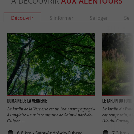
À DÉCOUVRIR
AUX ALENTOURS
Découvrir
S'informer
Se loger
Se r
Domaine de la Vernerie
Le Jardin du Fond 
Le Jardin de la Vernerie est un beau parc paysagé «
Le Jardin du Fond 
à l’anglaise » sur la commune de Saint-André-de-
contemporain, à l
Cubzac. ...
l’île-du-Carnay. C
6,8 km - Saint-André-de-Cubzac
7,3 km - L