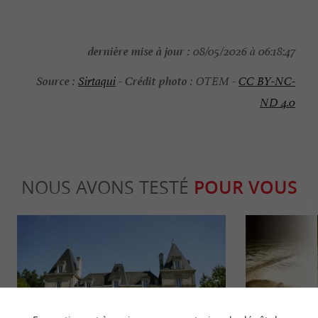
dernière mise à jour :
08/05/2026 à 06:18:47
Source :
Crédit photo :
Sirtaqui
-
OTEM -
CC BY-NC-
ND 4.0
NOUS AVONS TESTÉ
POUR VOUS