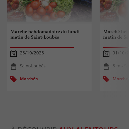
Marché hebdomadaire du lundi
Marché heb
matin de Saint-Loubès
matin de Sa
26/10/2026
31/10/
Saint-Loubès
5 m - S
Marchés
Marché