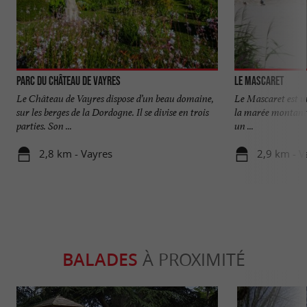
Parc du Château de Vayres
Le Mascaret
Le Château de Vayres dispose d’un beau domaine,
Le Mascaret est u
sur les berges de la Dordogne. Il se divise en trois
la marée montante 
parties. Son ...
un ...
2,8 km - Vayres
2,9 km - V
BALADES
À PROXIMITÉ