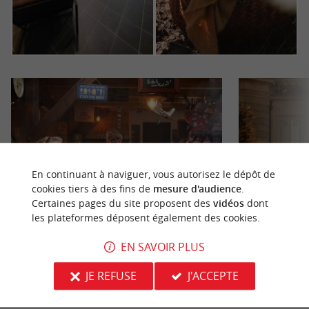
En continuant à naviguer, vous autorisez le dépôt de
cookies tiers à des fins de
mesure d'audience
.
Certaines pages du site proposent des
vidéos
dont
les plateformes déposent également des cookies.
Brasserie la 3 Tertres
Château Mazeyre
EN SAVOIR PLUS
La Brasserie les 3 Tertres, une bière artisanale et
Château Mazeyre
locale à Fronsac En 2017, c’est à 10 minutes de
respectueux de l
JE REFUSE
J'ACCEPTE
Libourne, ...
Libourne, venez ..