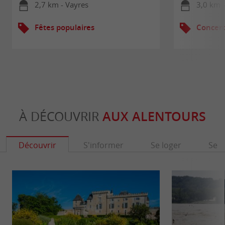
2,7 km - Vayres
3,0 km 
Fêtes populaires
Concert
À DÉCOUVRIR
AUX ALENTOURS
Découvrir
S'informer
Se loger
Se r