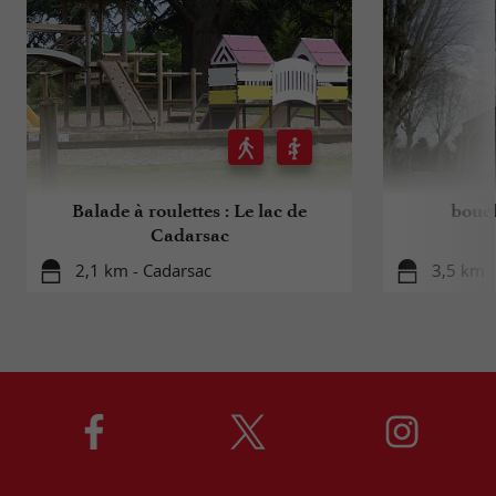
Balade à roulettes : Le lac de
boucl
Cadarsac
2,1 km - Cadarsac
3,5 km -