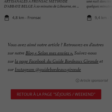
ARTISANALES À FRONSAC MÉTHODE
une nuit dans les
D'ABBAYE BELGE À 10 minutes de Libourne, en ...
quelques minutes 
4,8 km - Fronsac
9,4 km - S
Vous avez aimé notre article ? Retrouvez-en d’autres
sur notre
Blog « Selon mes envies ».
Suivez-nous
sur
la page Facebook du Guide Bordeaux Gironde
et
sur
Instagram @guidebordeauxgironde
Article sponsorisé
RETOUR À LA PAGE "SÉJOURS / WEEKEND"