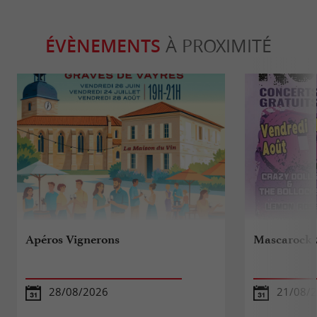
ÉVÈNEMENTS
À PROXIMITÉ
Apéros Vignerons
Mascarock 
28/08/2026
21/08/2