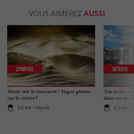
VOUS AIMEREZ
AUSSI
Sportive
Détente
Venez voir le mascaret ! Vague géante
Top 10 des ch
sur la rivière !
dans ses alen
3,0 km - Vayres
4,5 km - 