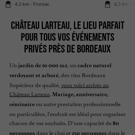
4,3 km - Fronsac
6,5 km - 
CHÂTEAU LARTEAU, LE LIEU PARFAIT
POUR TOUS VOS ÉVÉNEMENTS
PRIVÉS PRÈS DE BORDEAUX
Un
, un
jardin de 10 000 m2
cadre naturel
, des vins Bordeaux
verdoyant et arboré
Supérieur de qualité,
vous voici arrivés au
Château Larteau
.
Mariage, anniversaire,
ou autre prestation professionnelle
séminaire
ou particulière, l’endroit est idéal pour organiser
chacun de vos souhaits. D’une capacité de
80
dans le chai et
dans le
personnes
250 personnes