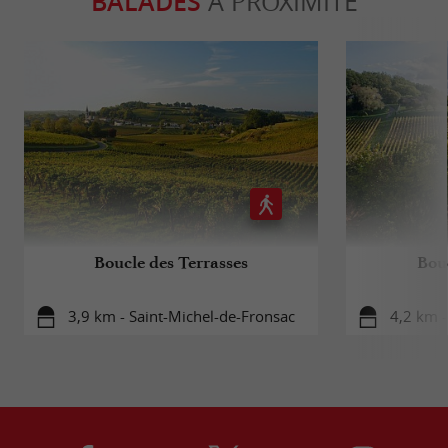
BALADES
À PROXIMITÉ
Boucle des Terrasses
Bouc
3,9 km - Saint-Michel-de-Fronsac
4,2 km -