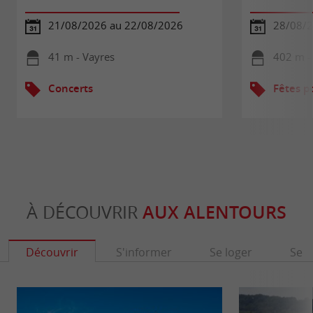
21/08/2026 au 22/08/2026
28/08/
41 m - Vayres
402 m -
Concerts
Fêtes p
À DÉCOUVRIR
AUX ALENTOURS
Découvrir
S'informer
Se loger
Se r