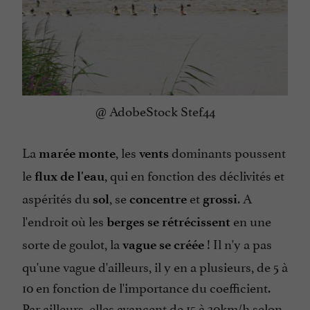
@ AdobeStock Stef44
La
, les
dominants poussent
marée monte
vents
le
, qui en fonction des déclivités et
flux de l'eau
aspérités du
, se
et
. A
sol
concentre
grossi
l'endroit où les
en une
berges se rétrécissent
sorte de goulot, la
! Il n'y a pas
vague se créée
qu'une vague d'ailleurs, il y en a plusieurs, de 5 à
10 en fonction de l'importance du coefficient.
Par ailleurs, elles avancent de 15 à 30km/h selon