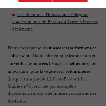
établissement :
Les chambres d'hôtes dans d'élégants
chalets en bois du Bassin du Tertre à Fronsac
également.
Pour savoir quand les
mascarets se forment et
, il faut faire comme les surfeurs et
s'observent
! Plus les
sont
surveiller les marées
coefficients
importants, plus la
sera
vague
volumineuse
(jusqu'à 2,5m parait-il, à Saint-Pardon). La
Mairie de Vayres,
met par exemple à
disposition, sur son site Internet, un calendrier
bien utile.