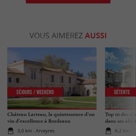
VOUS AIMEREZ
AUSSI
Séjours / Weekend
Détente
Château Larteau, la quintessence d’un
Top 10 des ch
vin d’excellence à Bordeaux
dans ses alen
3,0 km - Arveyres
6,2 km - 