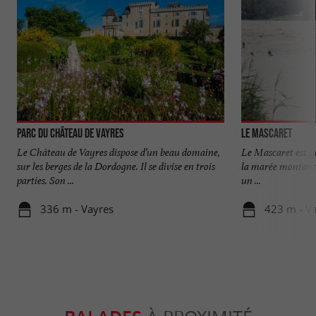
Parc du Château de Vayres
Le Mascaret
Le Château de Vayres dispose d’un beau domaine,
Le Mascaret est u
sur les berges de la Dordogne. Il se divise en trois
la marée montante 
parties. Son ...
un ...
336 m - Vayres
423 m - V