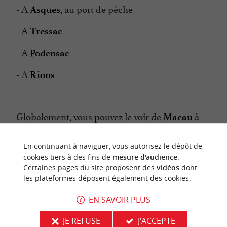
- A
, au port de pêche
Asques
- A
Tressac
- A
Podensac
- A
Rions
Globalement, vous pouvez le voir de
à
Macau
. On le voit même sur la
,
Libourne
Garonne
En continuant à naviguer, vous autorisez le dépôt de
jusqu'à
.
Barsac
cookies tiers à des fins de
mesure d'audience
.
Certaines pages du site proposent des
vidéos
dont
les plateformes déposent également des cookies.
Pour vous loger à proximité de Vayres, là où le
EN SAVOIR PLUS
mascaret est le plus impressionnant à Saint-
pardon, nous vous recommandons cet
JE REFUSE
J'ACCEPTE