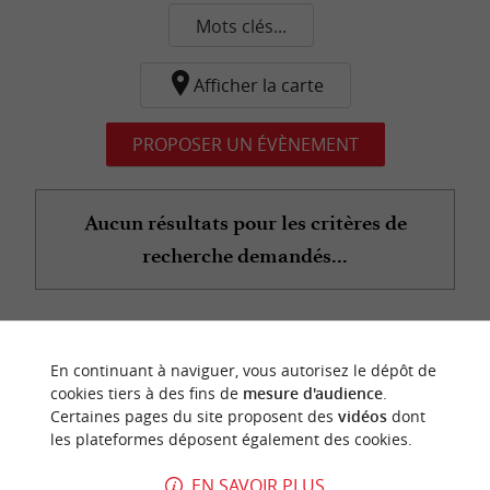
Mots clés...
Afficher la carte
PROPOSER UN ÉVÈNEMENT
Aucun résultats pour les critères de
recherche demandés...
n
o
t
e
c
o
u
p
e
c
o
e
u
En continuant à naviguer, vous autorisez le dépôt de
r
d
r
cookies tiers à des fins de
mesure d'audience
.
Certaines pages du site proposent des
vidéos
dont
les plateformes déposent également des cookies.
EN SAVOIR PLUS