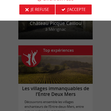
JE REFUSE
J'ACCEPTE
Château Picque Caillou
à Mérignac
Top expériences
Les villages immanquables de
l’Entre Deux Mers
Découvrons ensemble les villages
enchanteurs de l’Entre-deux-Mers, entre