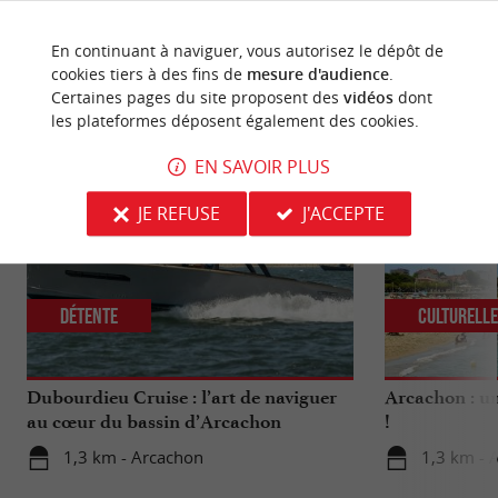
En continuant à naviguer, vous autorisez le dépôt de
cookies tiers à des fins de
mesure d'audience
.
Certaines pages du site proposent des
vidéos
dont
NOUS AVONS TESTÉ
POUR VOUS
les plateformes déposent également des cookies.
EN SAVOIR PLUS
JE REFUSE
J'ACCEPTE
Détente
Culturell
Dubourdieu Cruise : l’art de naviguer
Arcachon : un
au cœur du bassin d’Arcachon
!
1,3 km - Arcachon
1,3 km - 