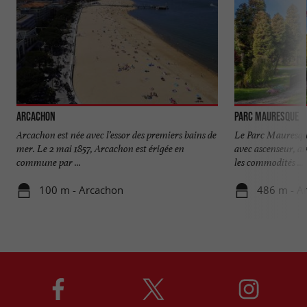
Arcachon
Parc Mauresque
Arcachon est née avec l’essor des premiers bains de
Le Parc Mauresqu
mer. Le 2 mai 1857, Arcachon est érigée en
avec ascenseur, ai
commune par ...
les commodités ...
100 m - Arcachon
486 m - A