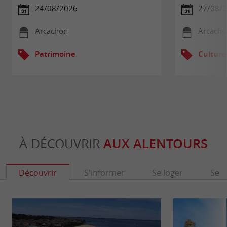
24/08/2026
27/08/
Arcachon
Arcacho
Patrimoine
Culture
À DÉCOUVRIR
AUX ALENTOURS
Découvrir
S'informer
Se loger
Se r