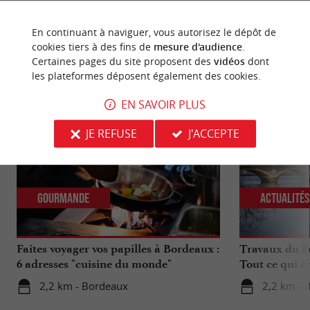
En continuant à naviguer, vous autorisez le dépôt de
cookies tiers à des fins de
mesure d'audience
.
Certaines pages du site proposent des
vidéos
dont
NOUS AVONS TESTÉ
POUR VOUS
les plateformes déposent également des cookies.
EN SAVOIR PLUS
JE REFUSE
J'ACCEPTE
Gourmande
Actualité
Faites voyager vos papilles à Bordeaux :
Travaux du Po
6 adresses "cuisine du monde"
Tout ce qui c
déplacements 
2,2 km - Bordeaux
2,2 km - 