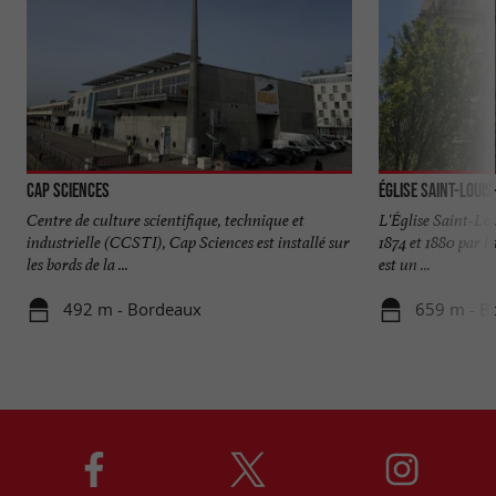
Cap Sciences
Église Saint-Loui
Centre de culture scientifique, technique et
L'Église Saint-Lo
industrielle (CCSTI), Cap Sciences est installé sur
1874 et 1880 par l
les bords de la ...
est un ...
492 m - Bordeaux
659 m - B