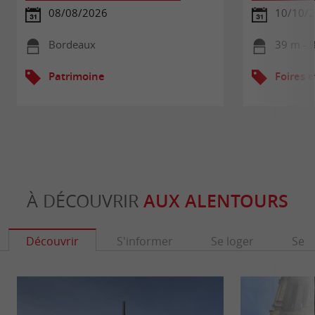
08/08/2026
10/10/
Bordeaux
39 m - 
Patrimoine
Foires e
À DÉCOUVRIR
AUX ALENTOURS
Découvrir
S'informer
Se loger
Se r