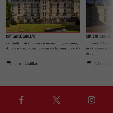
Château de Cadillac
Château Ducal de 
Le Château de Cadillac est un magnifique palais,
En bord de Garon
dans le pur style classique, dit « à la française ». Ce
de Gascogne à l’a
...
des ...
5 m - Cadillac
12 m - Cad