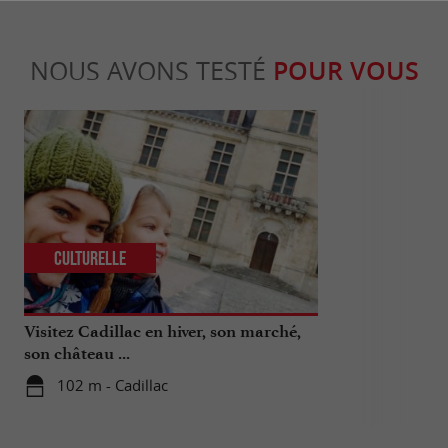
NOUS AVONS TESTÉ
POUR VOUS
Culturelle
Gourmand
Visitez Cadillac en hiver, son marché,
Musée et bout
son château ...
Lillet, l’apér
excellence
102 m - Cadillac
3,1 km - 