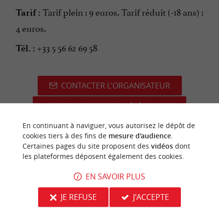
Tarif plein : 9 euros. Tarif réduit (-18 ans) :
Tarif :
4 euros.
+33 5 56 62 69 58
Tél. :
CONTACTER L'ORGANISATEUR
SITE INTERNET DE L'ÉVÈNEMENT
En continuant à naviguer, vous autorisez le dépôt de
cookies tiers à des fins de
mesure d'audience
.
Certaines pages du site proposent des
vidéos
dont
les plateformes déposent également des cookies.
dernière mise à jour :
12/06/2026 à 02:52:42
EN SAVOIR PLUS
Source :
Crédit photo :
Sirtaqui
-
Loic Lagarde -
CC BY-
NC-ND 4.0
JE REFUSE
J'ACCEPTE