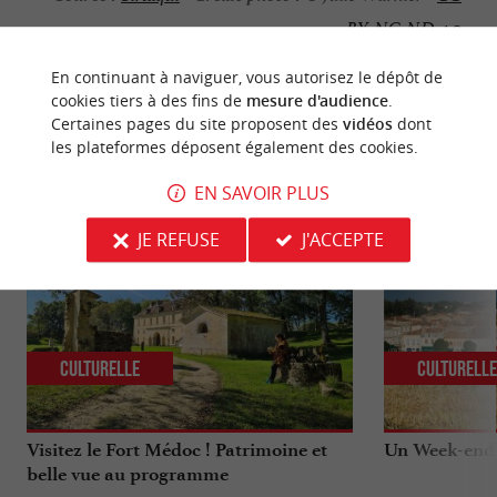
BY-NC-ND 4.0
En continuant à naviguer, vous autorisez le dépôt de
cookies tiers à des fins de
mesure d'audience
.
Certaines pages du site proposent des
vidéos
dont
les plateformes déposent également des cookies.
NOUS AVONS TESTÉ
POUR VOUS
EN SAVOIR PLUS
JE REFUSE
J'ACCEPTE
Culturelle
Culturell
Visitez le Fort Médoc ! Patrimoine et
Un Week-end d
belle vue au programme