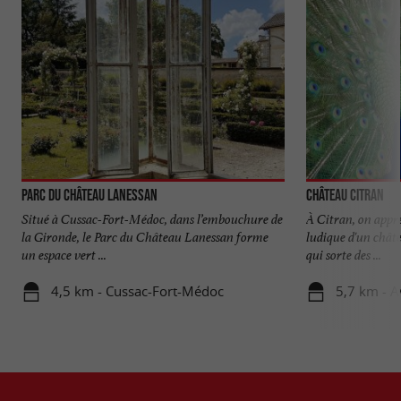
Parc du Château Lanessan
Château Citran
Situé à Cussac-Fort-Médoc, dans l’embouchure de
À Citran, on appr
la Gironde, le Parc du Château Lanessan forme
ludique d'un châte
un espace vert ...
qui sorte des ...
4,5 km - Cussac-Fort-Médoc
5,7 km - 