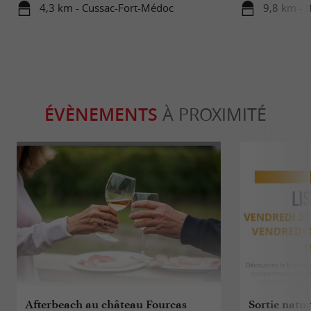
4,3 km - Cussac-Fort-Médoc
9,8 km - 
ÉVÈNEMENTS
À PROXIMITÉ
Afterbeach au château Fourcas
Sortie natu