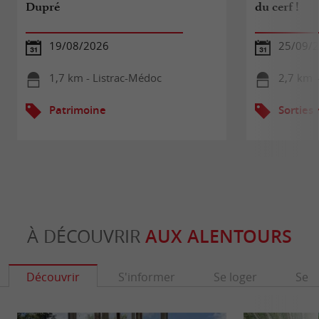
Dupré
du cerf !
19/08/2026
25/09/
1,7 km - Listrac-Médoc
2,7 km 
Patrimoine
Sorties
À DÉCOUVRIR
AUX ALENTOURS
Découvrir
S'informer
Se loger
Se r