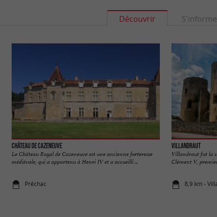
Découvrir
S'informe
Château de Cazeneuve
Villandraut
Le Château Royal de Cazeneuve est une ancienne forteresse
Villandraut fut la 
médiévale, qui a appartenu à Henri IV et a accueilli ...
Clément V, premier
Préchac
8,9 km - Vil