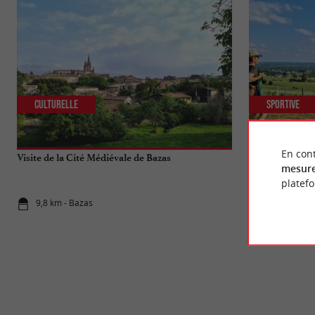
Culturelle
Sportive
En cont
Visite de la Cité Médiévale de Bazas
Les plus belle
mesure
platef
9,8 km - Bazas
9,8 km - Ba