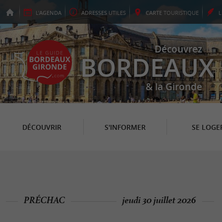
L'
AGENDA
ADRESSES
UTILES
CARTE
TOURISTIQUE
Découvrez
BORDEAUX
& la Gironde
DÉCOUVRIR
S'INFORMER
SE LOGE
PRÉCHAC
jeudi 30 juillet 2026