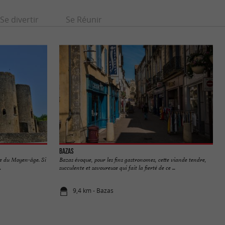
Se divertir
Se Réunir
Bazas
se du Moyen-âge. Si
Bazas évoque, pour les fins gastronomes, cette viande tendre,
.
succulente et savoureuse qui fait la fierté de ce ...
9,4 km - Bazas