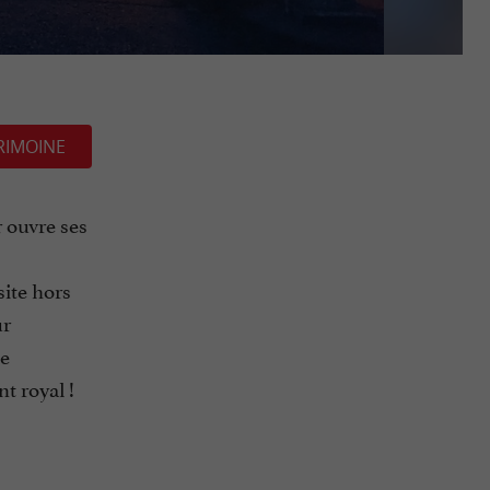
RIMOINE
 ouvre ses
site hors
ur
ne
t royal !