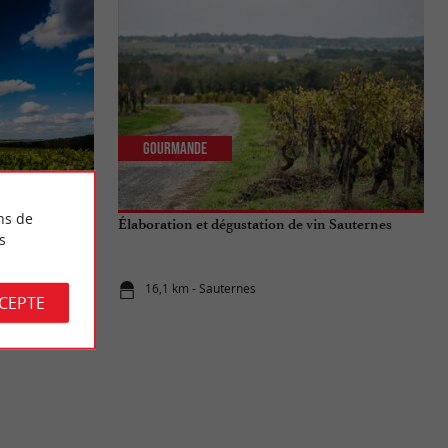
Gourmande
ns de
 Escapade dans
Élaboration et dégustation de vin Sauternes
s
16,1 km - Sauternes
CCEPTE