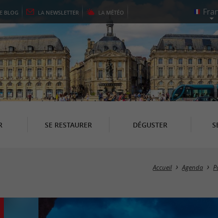
LE
BLOG
LA
NEWSLETTER
LA
MÉTÉO
R
SE RESTAURER
DÉGUSTER
S
Accueil
Agenda
P