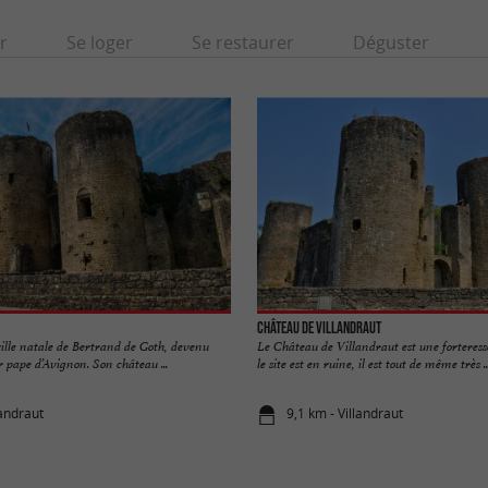
r
Se loger
Se restaurer
Déguster
Château de Villandraut
ville natale de Bertrand de Goth, devenu
Le Château de Villandraut est une forteres
 pape d’Avignon. Son château ...
le site est en ruine, il est tout de même très ..
landraut
9,1 km - Villandraut