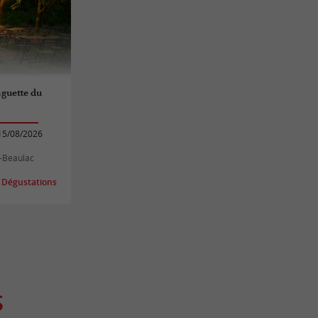
guette du
15/08/2026
s-Beaulac
 Dégustations
S