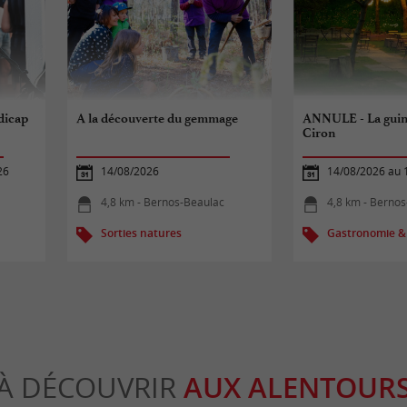
dicap
A la découverte du gemmage
ANNULE - La guin
Ciron
26
14/08/2026
14/08/2026 au 
4,8 km - Bernos-Beaulac
4,8 km - Berno
Sorties natures
Gastronomie &
À DÉCOUVRIR
AUX ALENTOUR