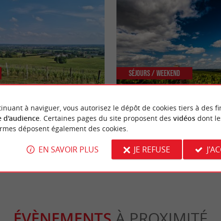
Séjours / Weekend
inuant à naviguer, vous autorisez le dépôt de cookies tiers à des fi
s randonnées de Gironde
Vacances originales en Gironde :
 d'audience
. Certaines pages du site proposent des
vidéos
dont le
le Sauternais et le sud-Gironde
ormes déposent également des cookies.
zas
16,1 km - Sauternes
EN SAVOIR PLUS
JE REFUSE
J'A
ÉVÈNEMENTS
À PROXIMITÉ