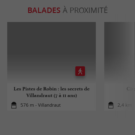
BALADES
À PROXIMITÉ
Les Pistes de Robin : les secrets de
Cir
Villandraut (7 à 11 ans)
576 m - Villandraut
2,4 km -