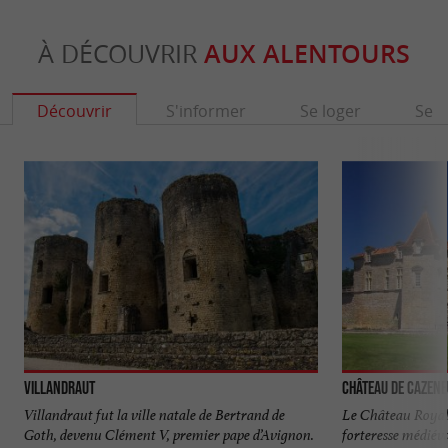
À DÉCOUVRIR
AUX ALENTOURS
Découvrir
S'informer
Se loger
Se r
Villandraut
Château de Cazen
Villandraut fut la ville natale de Bertrand de
Le Château Royal
Goth, devenu Clément V, premier pape d’Avignon.
forteresse médiév