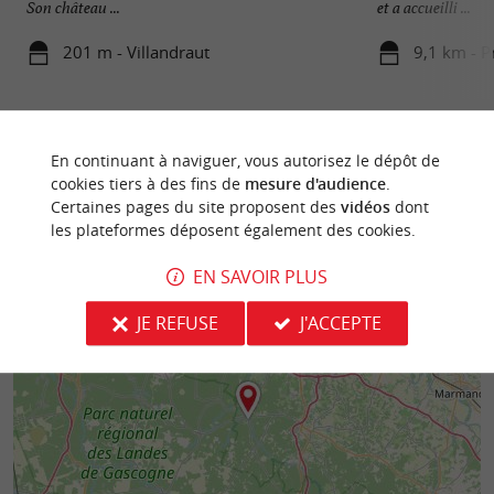
Son château ...
et a accueilli ...
201 m - Villandraut
9,1 km - P
En continuant à naviguer, vous autorisez le dépôt de
cookies tiers à des fins de
mesure d'audience
.
Certaines pages du site proposent des
vidéos
dont
les plateformes déposent également des cookies.
EN SAVOIR PLUS
JE REFUSE
J'ACCEPTE