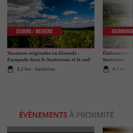
Séjours / Weekend
Gourmand
Vacances originales en Gironde :
Élaboration e
Escapade dans le Sauternais et le sud-
Sauternes
Gironde
8,3 km - Sauternes
8,3 km - 
ÉVÈNEMENTS
À PROXIMITÉ