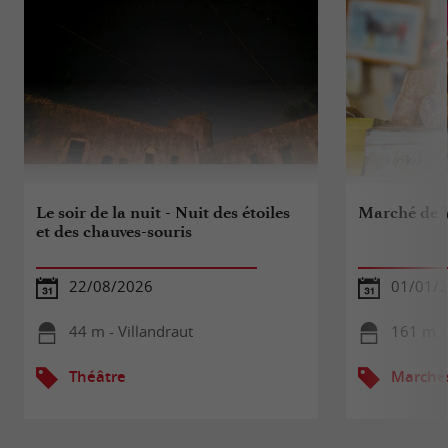
Le soir de la nuit - Nuit des étoiles
Marché de V
et des chauves-souris
22/08/2026
01/01/2
44 m - Villandraut
161 m - 
Théâtre
Marché