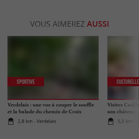
VOUS AIMEREZ
AUSSI
Sportive
Culturell
Verdelais : une vue à couper le souffle
Visitez Cadil
et la balade du chemin de Croix
son château ..
2,8 km - Verdelais
5,5 km - C