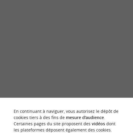
contenu sponsorisé
En continuant à naviguer, vous autorisez le dépôt de
cookies tiers à des fins de
mesure d'audience
.
Certaines pages du site proposent des
vidéos
dont
LES FALAISES D’HUÎTRE FOSSILES DE
les plateformes déposent également des cookies.