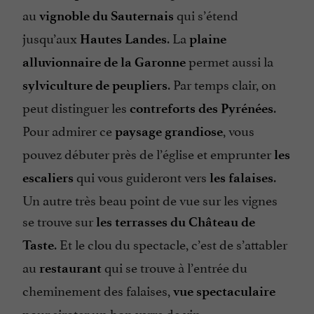
au
qui s’étend
vignoble du Sauternais
jusqu’aux
. La
Hautes Landes
plaine
permet aussi la
alluvionnaire
de la Garonne
. Par temps clair, on
sylviculture de peupliers
peut distinguer les
.
contreforts des Pyrénées
Pour admirer ce
, vous
paysage grandiose
pouvez débuter près de l’église et emprunter
les
qui vous guideront vers
.
escaliers
les falaises
Un autre très beau point de vue sur les vignes
se trouve sur
les terrasses du Château de
. Et le clou du spectacle, c’est de s’attabler
Taste
au
qui se trouve à l’entrée du
restaurant
cheminement des falaises,
vue spectaculaire
pour siroter un bon verre de vin …