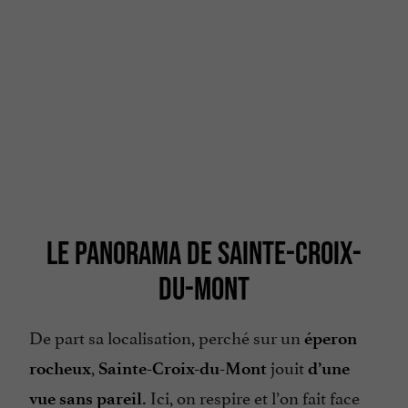
LE PANORAMA DE SAINTE-CROIX-
DU-MONT
De part sa localisation, perché sur un
éperon
,
jouit
rocheux
Sainte-Croix-du-Mont
d’une
Ici, on respire et l’on fait face
vue sans pareil.