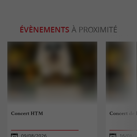
ÉVÈNEMENTS
À PROXIMITÉ
Concert HTM
Concert de l
09/08/2026
16/08/