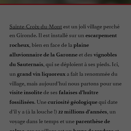
Sainte-Croix-du-Mont
est un joli village perché
en Gironde. Il est installé sur un
escarpement
, bien en face de la
rocheux
plaine
et des
alluvionnaire de la Garonne
vignobles
, qui se déploient à ses pieds. Ici,
du Sauternais
un
a fait la renommée du
grand vin liquoreux
village, mais aujourd’hui nous partons pour une
de ses
visite insolite
falaises d’huître
. Une
qui date
fossilisées
curiosité géologique
d’il y a (à la louche !)
, un
22 millions d’années
voyage dans le temps et une
parenthèse de
, car ce village est un
et
calme
havre de verdure