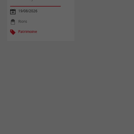
19/08/2026
27/09/2026
Rions
6 m - Rions
Patrimoine
Patrimoine
Les Samedis de Cap 33 - Les
Marché de Cadillac-sur-
séances d'approfondissement :
Garonne
Randonnée
22/08/2026
01/01/2026 au 31/12/20
258 m - Rions
580 m - Cadillac