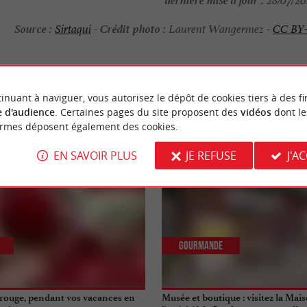
28/07/202
Source :
Crédit photo :
Sirtaqui
-
Laurent Wangermez -
CC BY
inuant à naviguer, vous autorisez le dépôt de cookies tiers à des fi
NOUS AVONS TESTÉ
POUR VOU
 d'audience
. Certaines pages du site proposent des
vidéos
dont le
ormes déposent également des cookies.
EN SAVOIR PLUS
JE REFUSE
J'A
Gourmande
n rouge, pendant vos vacances en
Musée et boutique : visitez la Maiso