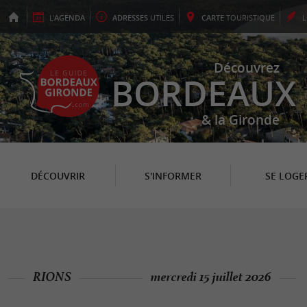
L'
AGENDA
ADRESSES
UTILES
CARTE
TOURISTIQUE
Découvrez
BORDEAUX
& la Gironde
DÉCOUVRIR
S'INFORMER
SE LOGE
RIONS
mercredi 15 juillet 2026