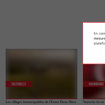
En cont
mesure
platef
Culturelle
Gourmande
Les villages immanquables de l’Entre Deux Mers
Voyez la vie e