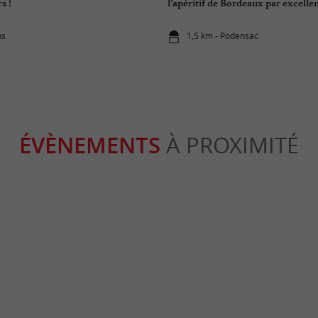
s !
l’apéritif de Bordeaux par excelle
ns
1,5 km - Podensac
ÉVÈNEMENTS
À PROXIMITÉ
ée au
Marché nocturne et gourmand
Sardinade