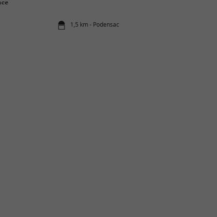
nce
1,5 km - Podensac