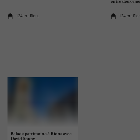
entre deux-mer
124 m - Rions
124 m - Rio
Balade patrimoine à Rions avec
Balade Pédestre comment
David Souny
départ de Rions