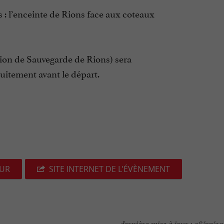
es : l’enceinte de Rions face aux coteaux
ion de Sauvegarde de Rions) sera
atuitement avant le départ.
EUR
SITE INTERNET DE L'ÉVÈNEMENT
dernière mise à jour :