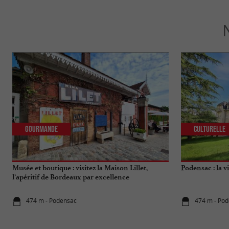
Gourmande
Culturelle
Musée et boutique : visitez la Maison Lillet,
Podensac : la v
l’apéritif de Bordeaux par excellence
474 m - Podensac
474 m - Po