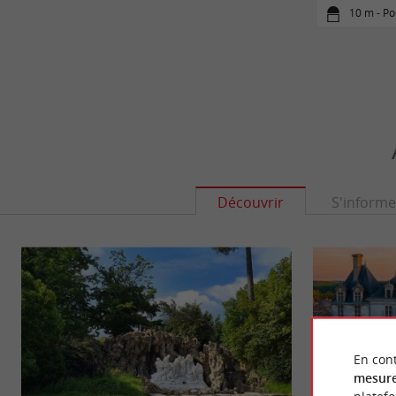
10 m - P
Découvrir
S'informe
En cont
mesure