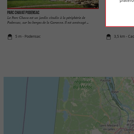
platef
Parc Chavat Podensac
Château Ducal de C
Le Parc Chava est un jardin citadin à la périphérie de
En bord de Garonn
Podensac, sur les berges de la Garonne. Il est aménagé ...
à l’ascension fulgur
5 m - Podensac
3,5 km - Cad