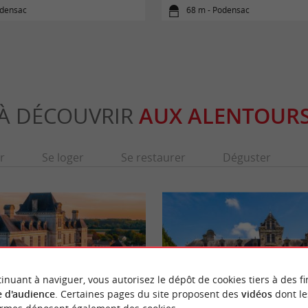
odensac
68 m - Podensac
À DÉCOUVRIR
AUX ALENTOUR
r
Se loger
Se restaurer
Déguster
inuant à naviguer, vous autorisez le dépôt de cookies tiers à des fi
 d'audience
. Certaines pages du site proposent des
vidéos
dont le