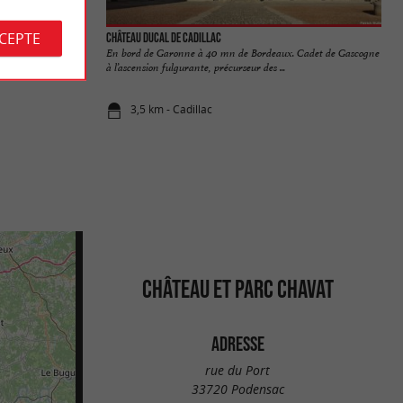
CCEPTE
Château Ducal de Cadillac
lais, dans le pur
En bord de Garonne à 40 mn de Bordeaux. Cadet de Gascogne
à l’ascension fulgurante, précurseur des ...
3,5 km - Cadillac
CHÂTEAU ET PARC CHAVAT
ADRESSE
rue du Port
33720 Podensac