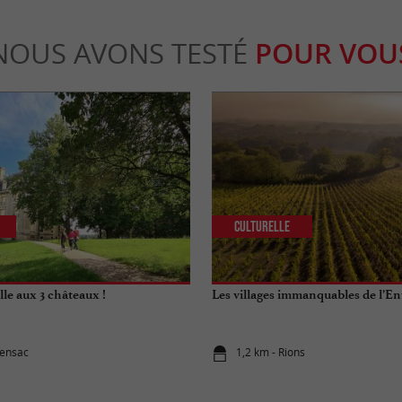
NOUS AVONS TESTÉ
POUR VOU
Culturelle
ille aux 3 châteaux !
Les villages immanquables de l’E
densac
1,2 km - Rions