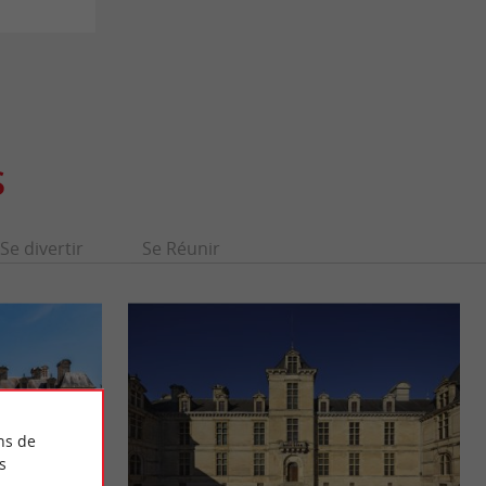
S
Se divertir
Se Réunir
ns de
s