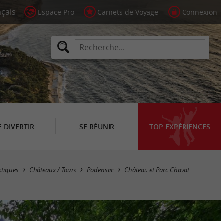
Espace Pro
Carnets de Voyage
Connexion
E DIVERTIR
SE RÉUNIR
TOP EXPÉRIENCES
stiques
Châteaux / Tours
Podensac
Château et Parc Chavat