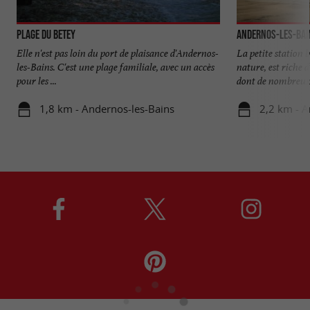
Plage du Betey
Andernos-les-Bai
Elle n'est pas loin du port de plaisance d'Andernos-
La petite station b
les-Bains. C'est une plage familiale, avec un accès
nature, est riche
pour les ...
dont de nombreux 
1,8 km - Andernos-les-Bains
2,2 km - A