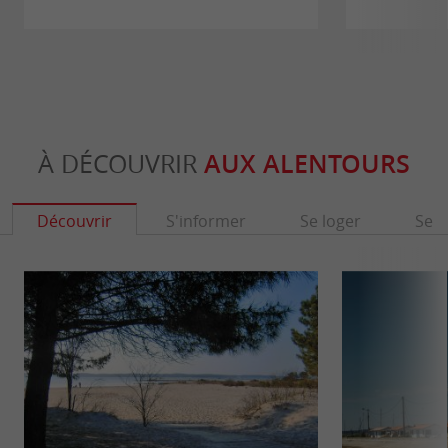
À DÉCOUVRIR
AUX ALENTOURS
Découvrir
S'informer
Se loger
Se r