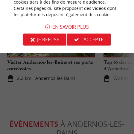
cookies tiers à des fins de
mesure d'audience
.
Certaines pages du site proposent des
vidéos
dont
les plateformes déposent également des cookies.
EN SAVOIR PLUS
JE REFUSE
J'ACCEPTE
Incontournable
Incontour
Visiter Andernos-les-Bains et ses ports
Top 10 des ch
ostréicoles
d’Arcachon
2,2 km - Andernos-les-Bains
7,8 km - 
ÉVÈNEMENTS
À ANDERNOS-LES-
BAINS