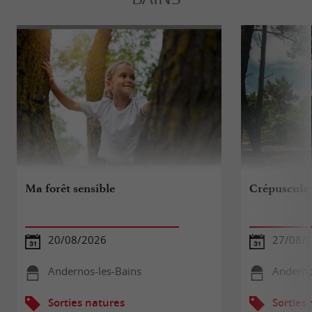
Ma forêt sensible
Crépuscule 
20/08/2026
27/08/
Andernos-les-Bains
Anderno
Sorties natures
Sorties