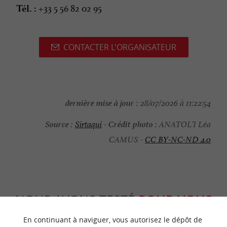
+33 5 56 82 02 95
Tél. :
CONTACTER L'ORGANISATEUR
dernière mise à jour :
28/07/2026 à 11:22:54
Source :
Crédit photo :
Sirtaqui
-
ANATOL'I Léa
CAMUS -
CC BY-NC-ND 4.0
NOUS AVONS TESTÉ
POUR VOUS
En continuant à naviguer, vous autorisez le dépôt de