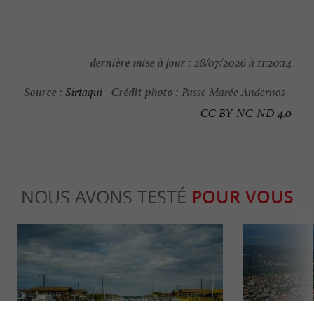
dernière mise à jour :
28/07/2026 à 11:20:14
Source :
Crédit photo :
Sirtaqui
-
Passe Marée Andernos -
CC BY-NC-ND 4.0
NOUS AVONS TESTÉ
POUR VOUS