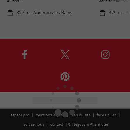
huîtres ...
dont de nombreux 
327 m - Andernos-les-Bains
479 m - A
espace pro
mentions légales
plan du site
faire un lien
suivez-nous
contact
©
Negocom Atlantique