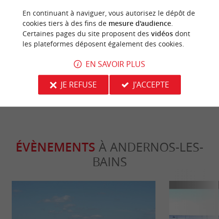
Incontournable
Incontour
En continuant à naviguer, vous autorisez le dépôt de
cookies tiers à des fins de
mesure d'audience
.
Certaines pages du site proposent des
vidéos
dont
les plateformes déposent également des cookies.
Visiter Andernos-les-Bains et ses ports
Top 10 des ch
ostréicoles
d’Arcachon
EN SAVOIR PLUS
435 m - Andernos-les-Bains
6,5 km - 
JE REFUSE
J'ACCEPTE
ÉVÈNEMENTS
À ANDERNOS-LES-
BAINS