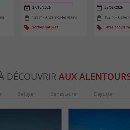
27/10/2026
29/08/2026
ins
129 m - Andernos-les-Bains
132 m - Andern
Sorties natures
Fêtes populair
À DÉCOUVRIR
AUX ALENTOUR
r
Se loger
Se restaurer
Déguster