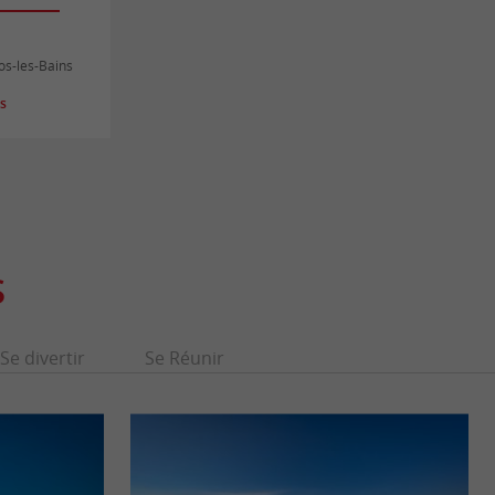
os-les-Bains
es
S
Se divertir
Se Réunir