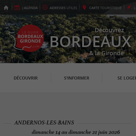
L'
AGENDA
ADRESSES
UTILES
CARTE
TOURISTIQUE
Découvrez
BORDEAUX
& la Gironde
DÉCOUVRIR
S'INFORMER
SE LOGE
ANDERNOS-LES-BAINS
dimanche 14 au dimanche 21 juin 2026