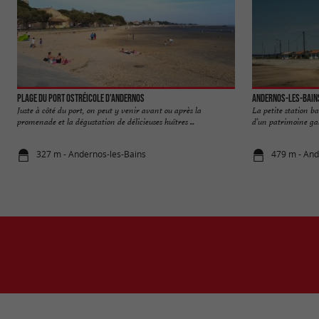
Plage du Port Ostréicole d'Andernos
Andernos-les-Bain
Juste à côté du port, on peut y venir avant ou après la
La petite station ba
promenade et la dégustation de délicieuses huîtres ...
d’un patrimoine ga
327 m - Andernos-les-Bains
479 m - And