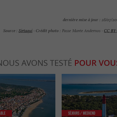
dernière mise à jour :
28/07/202
Source :
Crédit photo :
Sirtaqui
-
Passe Marée Andernos -
CC BY
NOUS AVONS TESTÉ
POUR VOU
able
Séjours / Weekend