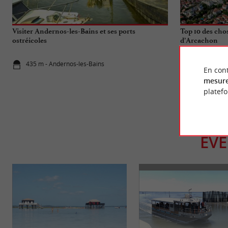
Visiter Andernos-les-Bains et ses ports
Top 10 des chos
ostréicoles
d’Arcachon
435 m - Andernos-les-Bains
6,5 km - Lè
En cont
mesure
platef
ÉV