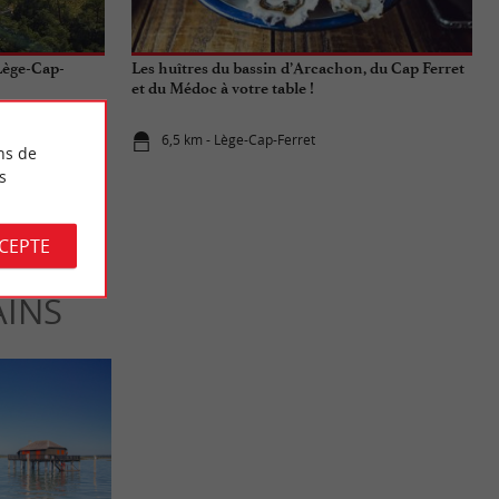
 Lège-Cap-
Les huîtres du bassin d’Arcachon, du Cap Ferret
et du Médoc à votre table !
6,5 km - Lège-Cap-Ferret
ns de
s
CCEPTE
AINS