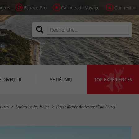
Espace Pro
Carnets de Voyage
Connexion
E DIVERTIR
SE RÉUNIR
TOP EXPÉRIENCES
atures
Andernos-les-Bains
Passe Marée Andernos/Cap Ferret