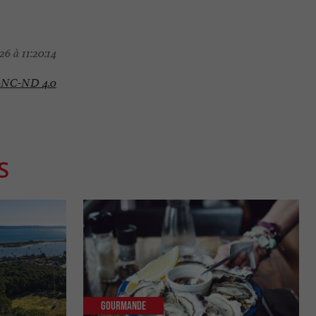
6 à 11:20:14
-NC-ND 4.0
S
Gourmande