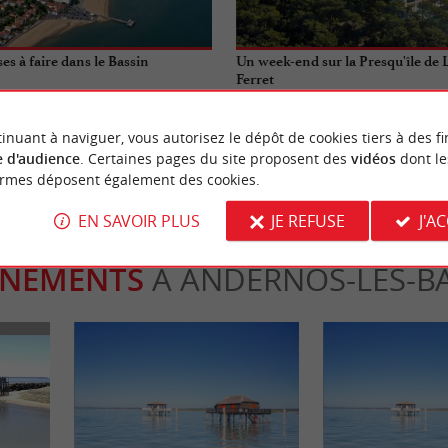
es à faire dans le Bassin
Un week-end sur la Presqu'île de
Ferret
ge-Cap-Ferret
6,5 km - Lège-Cap-Ferret
inuant à naviguer, vous autorisez le dépôt de cookies tiers à des fi
 d'audience
. Certaines pages du site proposent des
vidéos
dont le
ormes déposent également des cookies.
EN SAVOIR PLUS
JE REFUSE
J'A
ÈNEMENTS
À ANDERNOS-LES-B