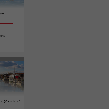
nes
ains
s
e 70 en fête !