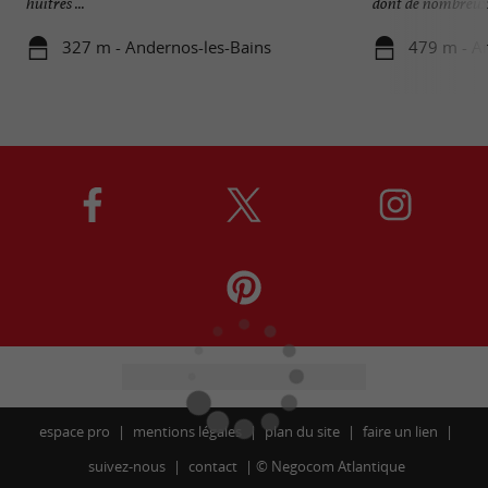
huîtres ...
dont de nombreux 
327 m - Andernos-les-Bains
479 m - A
espace pro
mentions légales
plan du site
faire un lien
suivez-nous
contact
©
Negocom Atlantique