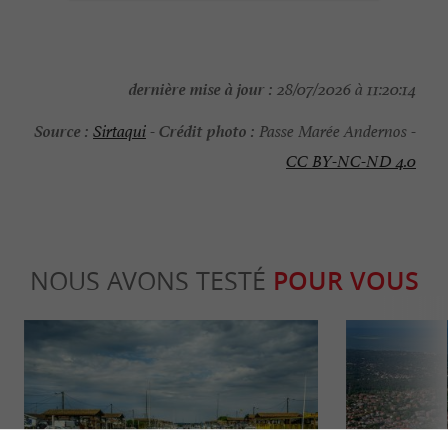
dernière mise à jour :
28/07/2026 à 11:20:14
Source :
Crédit photo :
Sirtaqui
-
Passe Marée Andernos -
CC BY-NC-ND 4.0
NOUS AVONS TESTÉ
POUR VOUS