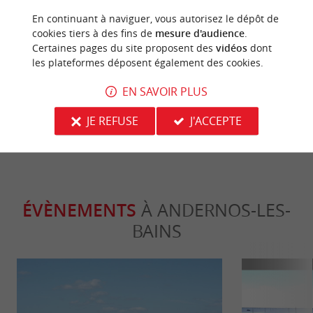
Incontournable
Incontour
En continuant à naviguer, vous autorisez le dépôt de
cookies tiers à des fins de
mesure d'audience
.
Certaines pages du site proposent des
vidéos
dont
les plateformes déposent également des cookies.
Visiter Andernos-les-Bains et ses ports
Top 10 des ch
ostréicoles
d’Arcachon
EN SAVOIR PLUS
435 m - Andernos-les-Bains
6,5 km - 
JE REFUSE
J'ACCEPTE
ÉVÈNEMENTS
À ANDERNOS-LES-
BAINS