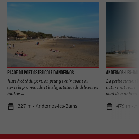
Plage du Port Ostréicole d'Andernos
Andernos-les-Bai
Juste à côté du port, on peut y venir avant ou
La petite station b
après la promenade et la dégustation de délicieuses
nature, est riche
huîtres ...
dont de nombreux 
327 m - Andernos-les-Bains
479 m - A