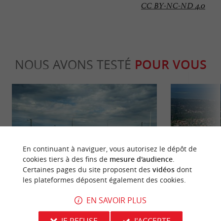
CC BY-NC-ND 4.0
NOUS AVONS TESTÉ
POUR VOUS
En continuant à naviguer, vous autorisez le dépôt de
Incontournable
Incontour
cookies tiers à des fins de
mesure d'audience
.
Certaines pages du site proposent des
vidéos
dont
les plateformes déposent également des cookies.
Visiter Andernos-les-Bains et ses ports
Top 10 des ch
EN SAVOIR PLUS
ostréicoles
d’Arcachon
435 m - Andernos-les-Bains
6,5 km - 