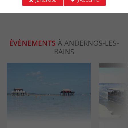
JE REFUSE
J'ACCEPTE
ÉVÈNEMENTS
À ANDERNOS-LES-
BAINS