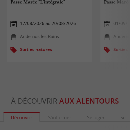
Passe Marée "L'intégrale"
Passe Maré
17/08/2026 au 20/08/2026
01/09/2
Andernos-les-Bains
Anderno
Sorties natures
Sorties
À DÉCOUVRIR
AUX ALENTOURS
Découvrir
S'informer
Se loger
Se r