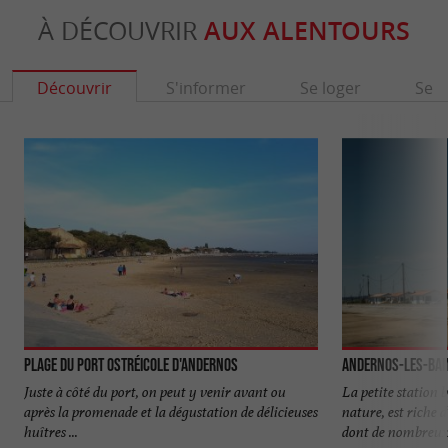
À DÉCOUVRIR
AUX ALENTOURS
Découvrir
S'informer
Se loger
Se r
Plage du Port Ostréicole d'Andernos
Andernos-les-Bai
Juste à côté du port, on peut y venir avant ou
La petite station b
après la promenade et la dégustation de délicieuses
nature, est riche
huîtres ...
dont de nombreux 