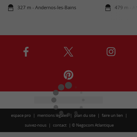
327 m - Andernos-les-Bains
479 m - A
espace pro
mentions légales
plan du site
faire un lien
suivez-nous
contact
©
Negocom Atlantique