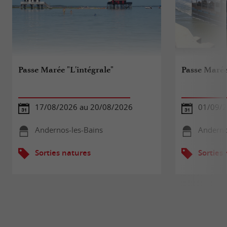
Passe Marée "L'intégrale"
Passe Maré
17/08/2026 au 20/08/2026
01/09/2
Andernos-les-Bains
Anderno
Sorties natures
Sorties