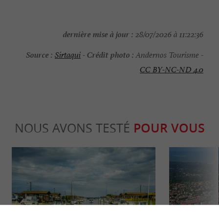
dernière mise à jour :
28/07/2026 à 11:22:36
Source :
Crédit photo :
Sirtaqui
-
Andernos Tourisme -
CC BY-NC-ND 4.0
NOUS AVONS TESTÉ
POUR VOUS