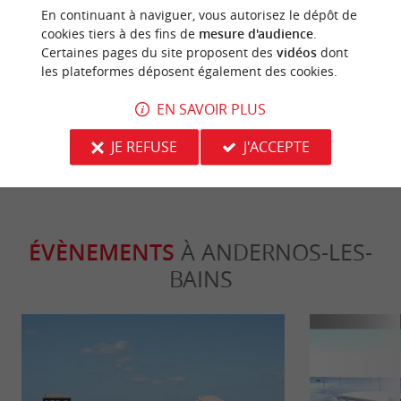
Incontournable
Incontour
En continuant à naviguer, vous autorisez le dépôt de
cookies tiers à des fins de
mesure d'audience
.
Certaines pages du site proposent des
vidéos
dont
Visiter Andernos-les-Bains et ses ports
Top 10 des ch
les plateformes déposent également des cookies.
ostréicoles
d’Arcachon
EN SAVOIR PLUS
435 m - Andernos-les-Bains
6,5 km - 
JE REFUSE
J'ACCEPTE
ÉVÈNEMENTS
À ANDERNOS-LES-
BAINS