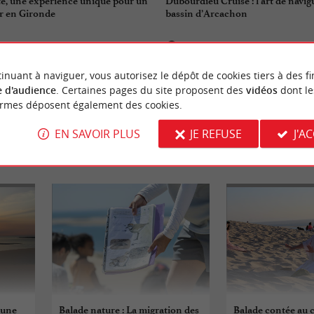
e, une expérience unique pour un
Dubourdieu Cruise : l’art de navi
ir en Gironde
bassin d’Arcachon
 Teste-de-Buch
6,2 km - Arcachon
inuant à naviguer, vous autorisez le dépôt de cookies tiers à des fi
 d'audience
. Certaines pages du site proposent des
vidéos
dont le
ormes déposent également des cookies.
EN SAVOIR PLUS
JE REFUSE
J'A
VÈNEMENTS
À LA TESTE-DE-BU
Dune
Balade nature : La migration des
Balade contée au 