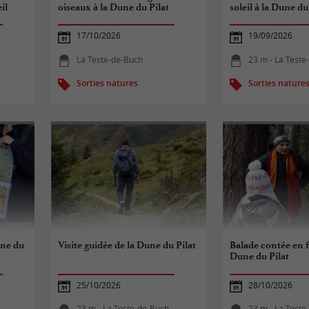
il
oiseaux à la Dune du Pilat
soleil à la Dune du
17/10/2026
19/09/2026
La Teste-de-Buch
23 m - La Teste
Sorties natures
Sorties nature
une du
Visite guidée de la Dune du Pilat
Balade contée en f
Dune du Pilat
25/10/2026
28/10/2026
23 m - La Teste-de-Buch
23 m - La Teste