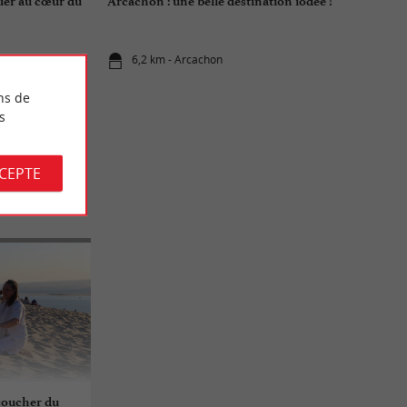
guer au cœur du
Arcachon : une belle destination iodée !
6,2 km - Arcachon
ns de
s
CCEPTE
CH
coucher du