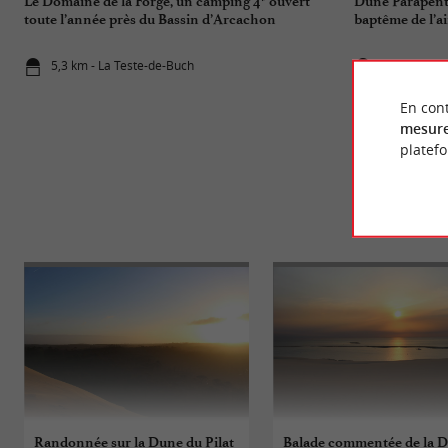
Le Domaine de la Forge, un camping 4* ouvert
Dune Parapent
toute l’année près du Bassin d’Arcachon
baptême de l’a
5,3 km - La Teste-de-Buch
5,3 km - La
En cont
mesure
platef
É
Randonnée sur la Dune du Pilat
Balade commentée de la 