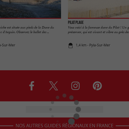
Pilat Plage
iche est située aux pieds de la Dune du
Vous voici à la fameuse dune du Pilat ! Un 
c d'Arguin. Observez le ballet des ...
préserver, qui est vivant et vibre au grès des 
la-Sur-Mer
1,4 km - Pyla-Sur-Mer
NOS AUTRES GUIDES RÉGIONAUX EN FRANCE