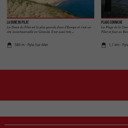
La Dune du Pilat
Plage Corniche
La Dune du Pilat est la plus grande dune d’Europe et c’est un
La Plage de la Corn
site incontournable en Gironde. Il est aussi très ...
Pilat et face au Ban
580 m - Pyla-Sur-Mer
1,1 km - Py