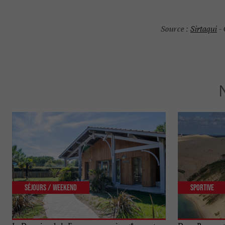
Source :
Sirtaqui
-
Séjours / Weekend
Sportive