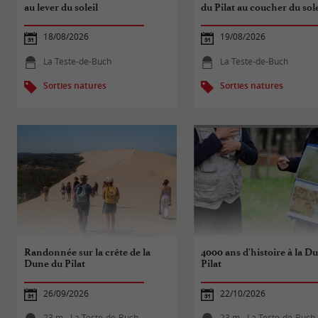
au lever du soleil
du Pilat au coucher du sole
18/08/2026
19/08/2026
La Teste-de-Buch
La Teste-de-Buch
Sorties natures
Sorties natures
Randonnée sur la crête de la
4000 ans d'histoire à la D
Dune du Pilat
Pilat
26/09/2026
22/10/2026
23 m - La Teste-de-Buch
23 m - La Teste-de-Buch