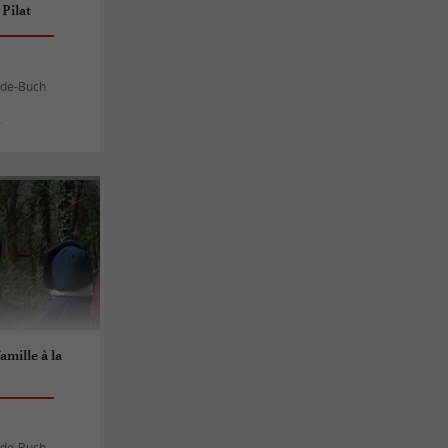
 Pilat
-de-Buch
s
amille à la
-de-Buch