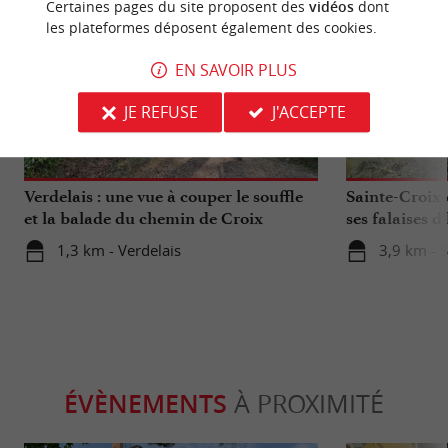
Certaines pages du site proposent des
vidéos
dont
les plateformes déposent également des cookies.
EN SAVOIR PLUS
JE REFUSE
J'ACCEPTE
Sportive
Culturell
Verdelais : une vue à couper le souffle
Sainte-Croix-
et la balade du chemin de Croix
ses falaises d’
1,3 km - Verdelais
3,9 km - 
ÉVÈNEMENTS
À PROXIMITÉ