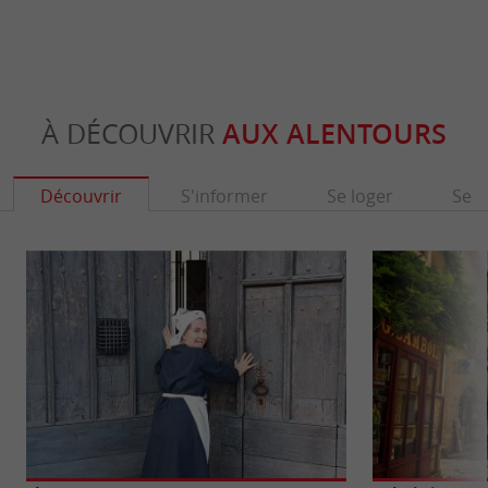
À DÉCOUVRIR
AUX ALENTOURS
Découvrir
S'informer
Se loger
Se r