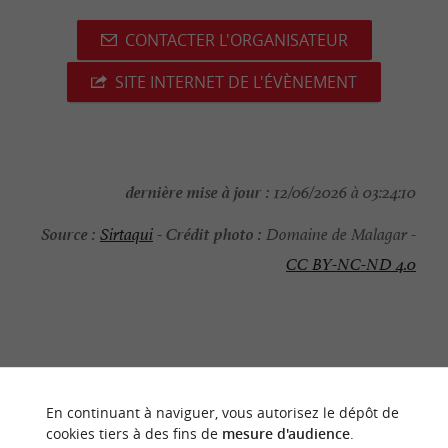
CONTACTER L'ORGANISATEUR
SITE INTERNET DE L'ÉVÈNEMENT
dernière mise à jour :
12/06/2026 à 03:24:10
Source :
Crédit photo :
Sirtaqui
-
Domaine de Malagar -
CC BY-NC-ND 4.0
NOUS AVONS TESTÉ
POUR VOUS
En continuant à naviguer, vous autorisez le dépôt de
cookies tiers à des fins de
mesure d'audience
.