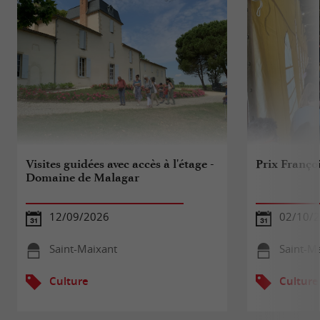
Visites guidées avec accès à l'étage -
Prix Franço
Domaine de Malagar
12/09/2026
02/10/
Saint-Maixant
Saint-M
Culture
Culture