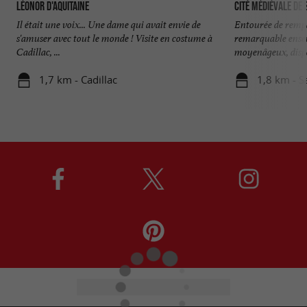
Léonor d'Aquitaine
Cité médiévale de
Il était une voix... Une dame qui avait envie de
Entourée de rempa
s'amuser avec tout le monde ! Visite en costume à
remarquable ense
Cadillac, ...
moyenâgeux, dispo
1,7 km - Cadillac
1,8 km - S