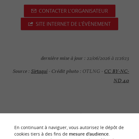
CONTACTER L'ORGANISATEUR
SITE INTERNET DE L'ÉVÈNEMENT
dernière mise à jour :
22/06/2026 à 11:16:13
Source :
Crédit photo :
Sirtaqui
-
OTLNG -
CC BY-NC-
ND 4.0
NOUS AVONS TESTÉ
POUR VOUS
En continuant à naviguer, vous autorisez le dépôt de
cookies tiers à des fins de
mesure d'audience
.