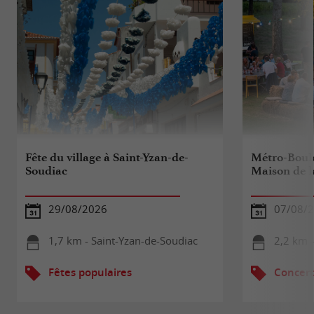
Fête du village à Saint-Yzan-de-
Métro-Boul
Soudiac
Maison de l
29/08/2026
07/08/
1,7 km - Saint-Yzan-de-Soudiac
2,2 km -
Fêtes populaires
Concert