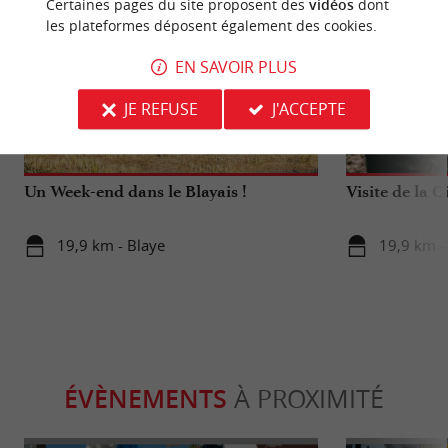
Certaines pages du site proposent des
vidéos
dont
les plateformes déposent également des cookies.
EN SAVOIR PLUS
JE REFUSE
J'ACCEPTE
Culturelle
Culturell
Un Week-end dans le Blayais !
Visite de la C
19,9 km - Blaye
19,9 km -
ÉVÈNEMENTS
À PROXIMITÉ