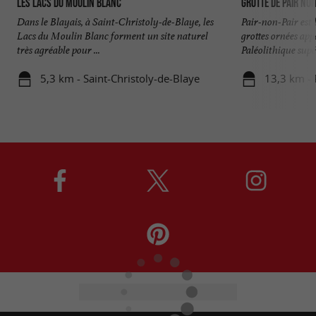
Les Lacs du Moulin Blanc
Grotte de Pair non
Dans le Blayais, à Saint-Christoly-de-Blaye, les
Pair-non-Pair est 
Lacs du Moulin Blanc forment un site naturel
grottes ornées ap
très agréable pour ...
Paléolithique supér
5,3 km - Saint-Christoly-de-Blaye
13,3 km -