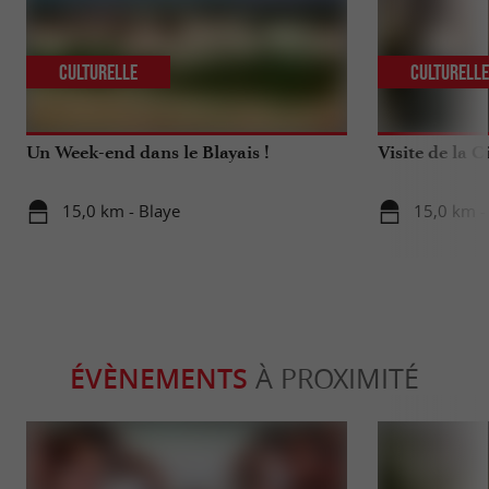
Culturelle
Culturell
Un Week-end dans le Blayais !
Visite de la C
15,0 km - Blaye
15,0 km -
ÉVÈNEMENTS
À PROXIMITÉ