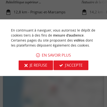
Paléolithique supérieur ...
l’estuaire de la Gir
12,8 km - Prignac-et-Marcamps
14,2 km -
En continuant à naviguer, vous autorisez le dépôt de
cookies tiers à des fins de
mesure d'audience
.
Certaines pages du site proposent des
vidéos
dont
les plateformes déposent également des cookies.
EN SAVOIR PLUS
JE REFUSE
J'ACCEPTE