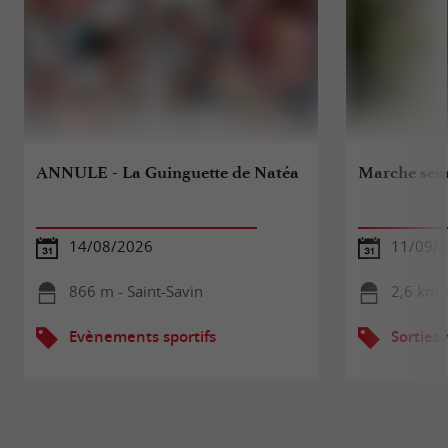
ANNULE - La Guinguette de Natéa
Marche sem
14/08/2026
11/09/
866 m - Saint-Savin
2,6 km -
Evènements sportifs
Sorties