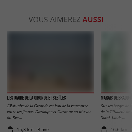
VOUS AIMEREZ
AUSSI
L'Estuaire de la Gironde et ses îles
Marais de Braud-e
L’Estuaire de la Gironde est issu de la rencontre
Sur les berges de 
entre les fleuves Dordogne et Garonne au niveau
de la Citadelle de
du Bec ...
Saint-Louis ...
15,3 km - Blaye
16,6 km - 