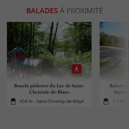
BALADES
À PROXIMITÉ
Boucle pédestre du Lac de Saint-
Balade à 
Christoly-de-Blaye
Saint-
454 m - Saint-Christoly-de-Blaye
1,7 km -