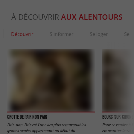
À DÉCOUVRIR
AUX ALENTOURS
Découvrir
S'informer
Se loger
Se r
Grotte de Pair non Pair
Bourg-sur-Girond
Pair-non-Pair est l’une des plus remarquables
Pour se rendre à 
grottes ornées appartenant au début du
emprunter la rout