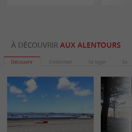
À DÉCOUVRIR
AUX ALENTOURS
Découvrir
S'informer
Se loger
Se r