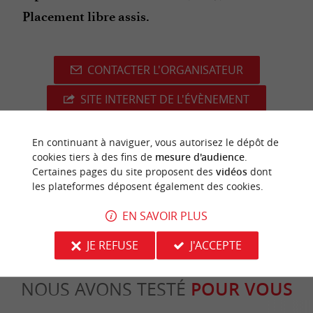
Placement libre assis.
CONTACTER L'ORGANISATEUR
SITE INTERNET DE L'ÉVÈNEMENT
En continuant à naviguer, vous autorisez le dépôt de
cookies tiers à des fins de
mesure d'audience
.
Certaines pages du site proposent des
vidéos
dont
dernière mise à jour :
07/08/2025 à 04:51:35
les plateformes déposent également des cookies.
Source :
Evènement proposé par un internaute
EN SAVOIR PLUS
JE REFUSE
J'ACCEPTE
NOUS AVONS TESTÉ
POUR VOUS