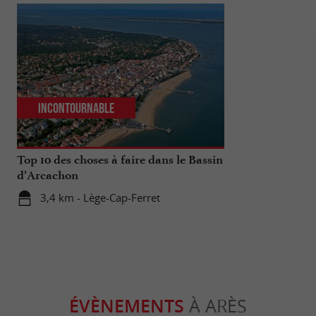
Incontournable
Séjours /
Top 10 des choses à faire dans le Bassin
Un week-end s
d’Arcachon
Cap-Ferret
3,4 km - Lège-Cap-Ferret
3,4 km - 
ÉVÈNEMENTS
À ARÈS