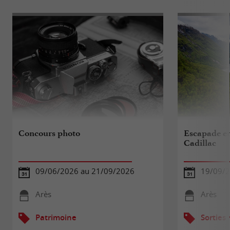
Concours photo
Escapade en
Cadillac
09/06/2026 au 21/09/2026
19/09/
Arès
Arès
Patrimoine
Sorties