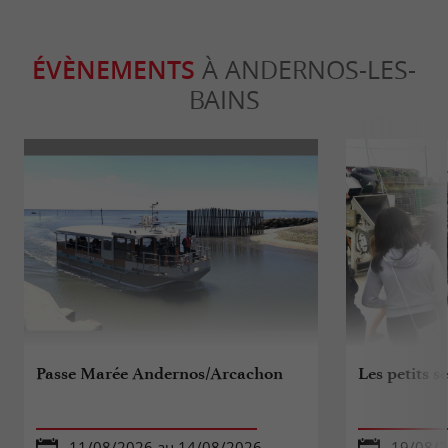
ÉVÈNEMENTS
À ANDERNOS-LES-
BAINS
Passe Marée Andernos/Arcachon
Les petits se
11/08/2026 au 14/08/2026
19/08/