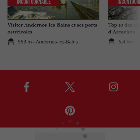
Incontournable
Incontour
Visiter Andernos-les-Bains et ses ports
Top 10 des ch
ostréicoles
d’Arcachon
563 m - Andernos-les-Bains
6,4 km - 