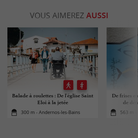
VOUS AIMEREZ
AUSSI
Balade à roulettes : De l'église Saint
De frises e
Eloi à la jetée
de dét
300 m - Andernos-les-Bains
563 m -