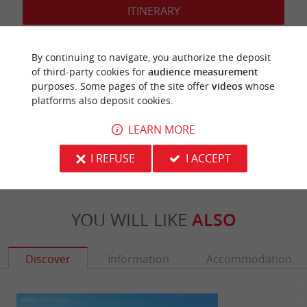
ITINERARY
By continuing to navigate, you authorize the deposit
of third-party cookies for
audience measurement
Last update :
purposes. Some pages of the site offer
videos
whose
05/02/2026 à 03:55:20
platforms also deposit cookies.
Source :
Sirtaqui
| Office de Tourisme Andernos
LEARN MORE
Photo credit :
@Sirtaqui Cf. Office de Tourisme Andernos
I REFUSE
I ACCEPT
YOU WILL LIKE
ALSO
Discover
Information
Accommodation