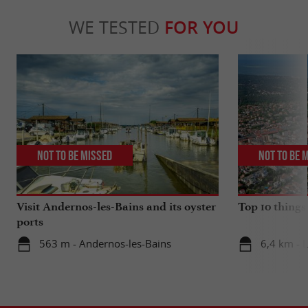
WE TESTED
FOR YOU
Not to be missed
Not to be 
Visit Andernos-les-Bains and its oyster
Top 10 things
ports
563 m - Andernos-les-Bains
6,4 km - 