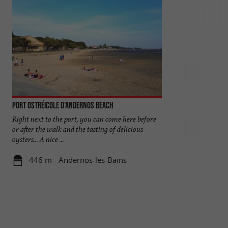
Port Ostréicole d'Andernos beach
Sites des Quinconc
Right next to the port, you can come here before
In the Arcachon B
or after the walk and the tasting of delicious
Andernos-les-Bain
oysters... A nice ...
Saint-Brice and le 
446 m - Andernos-les-Bains
581 m - A