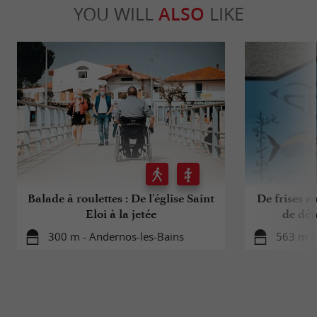
YOU WILL
ALSO
LIKE
Balade à roulettes : De l'église Saint
De frises e
Eloi à la jetée
de dét
300 m - Andernos-les-Bains
563 m -