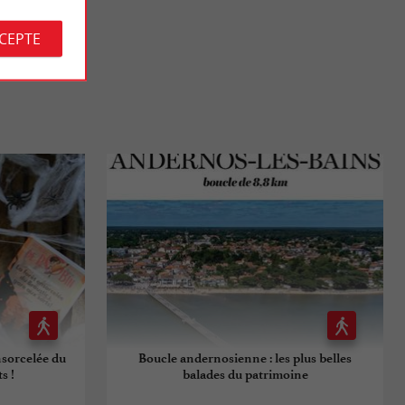
CCEPTE
ensorcelée du
Boucle andernosienne : les plus belles
s !
balades du patrimoine