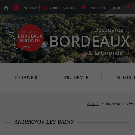
L'
AGENDA
ADRESSES
UTILES
CARTE
TOURISTIQUE
Découvrez
BORDEAUX
& la Gironde
DÉCOUVRIR
S'INFORMER
SE LOGE
Accueil
Tourisme
Déco
ANDERNOS-LES-BAINS