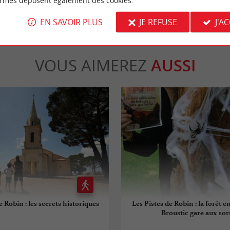
ormes déposent également des cookies.
EN SAVOIR PLUS
JE REFUSE
J'A
VOUS AIMEREZ
AUSSI
e Robin : les secrets historiques
Les Pistes de Robin : la forêt 
Broustic gare aux sort