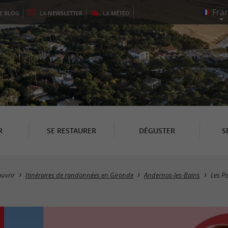
LE
BLOG
LA
NEWSLETTER
LA
MÉTÉO
R
SE RESTAURER
DÉGUSTER
S
uvrir
Itinéraires de randonnées en Gironde
Andernos-les-Bains
Les Pi