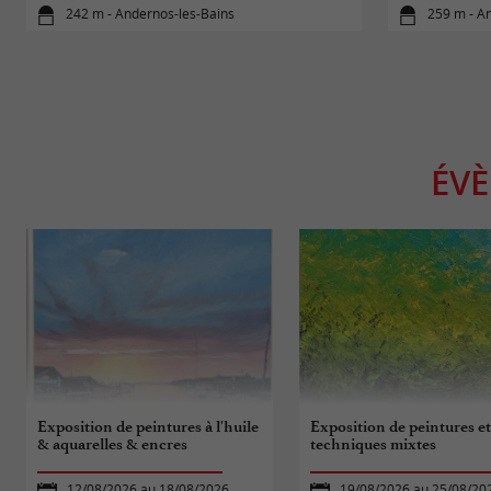
242 m - Andernos-les-Bains
259 m - A
ÉV
Exposition de peintures à l'huile
Exposition de peintures e
& aquarelles & encres
techniques mixtes
12/08/2026 au 18/08/2026
19/08/2026 au 25/08/20