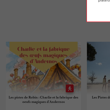
platef
Les pistes de Robin : Charlie et la fabrique des
Les Pistes d
oeufs magiques d'Andernos