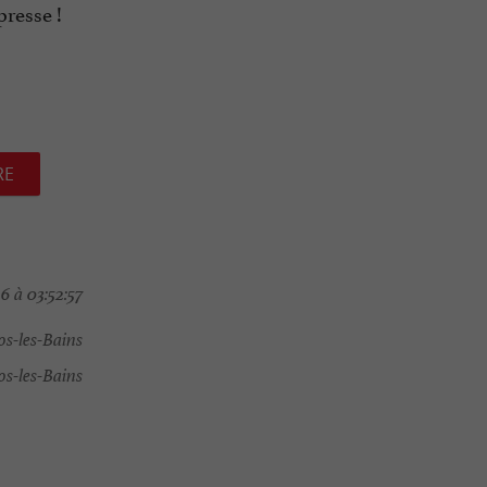
presse !
RE
 à 03:52:57
s-les-Bains
s-les-Bains