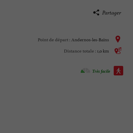
Partager
Andernos-les-Bains
Point de départ :
1,0 km
Distance totale :
Marche à pied :
Très facile