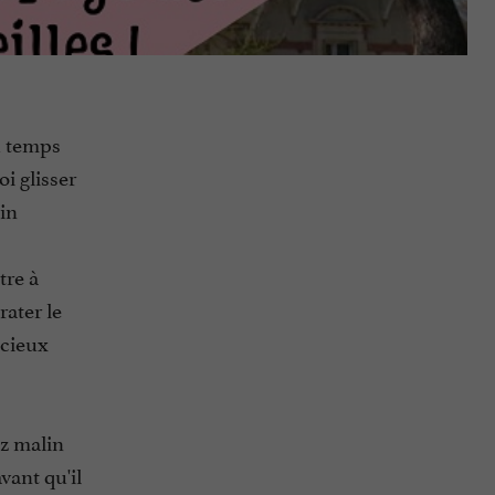
u temps
i glisser
din
tre à
rater le
icieux
ez malin
vant qu'il