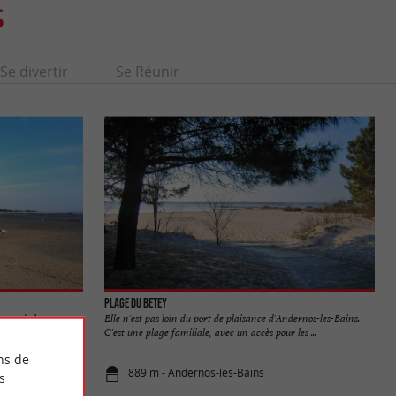
S
Se divertir
Se Réunir
Plage du Betey
u après la
Elle n'est pas loin du port de plaisance d'Andernos-les-Bains.
îtres ...
C'est une plage familiale, avec un accès pour les ...
ns de
889 m - Andernos-les-Bains
s