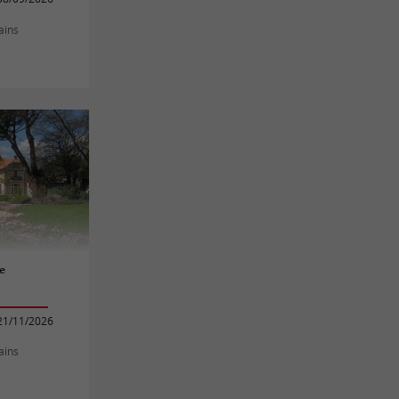
ains
e
21/11/2026
ains