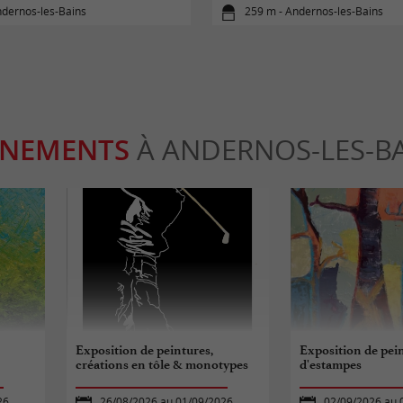
ndernos-les-Bains
259 m - Andernos-les-Bains
ÈNEMENTS
À ANDERNOS-LES-B
t
Exposition de peintures,
Exposition de pein
créations en tôle & monotypes
d'estampes
26
26/08/2026 au 01/09/2026
02/09/2026 au 