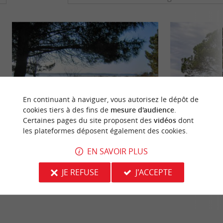
En continuant à naviguer, vous autorisez le dépôt de
cookies tiers à des fins de
mesure d'audience
.
Certaines pages du site proposent des
vidéos
dont
les plateformes déposent également des cookies.
Plage du Moulleau
Plage du Pereire
La plus au sud de la commune d'Arcachon, belle
C'est la plage qui s
EN SAVOIR PLUS
vue sur tout le bassin, la baignade est agréable car
Elle est plus calme
on se rapproche ...
il y a ...
JE REFUSE
J'ACCEPTE
490 m - Arcachon
1,1 km - 