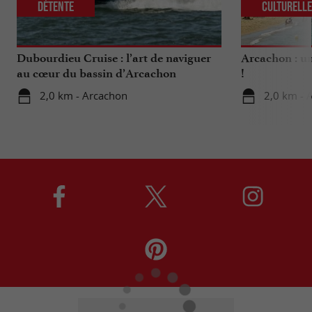
Détente
Culturell
Dubourdieu Cruise : l’art de naviguer
Arcachon : un
au cœur du bassin d’Arcachon
!
2,0 km - Arcachon
2,0 km - 