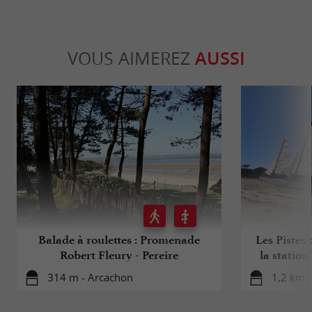
VOUS AIMEREZ
AUSSI
Balade à roulettes : Promenade
Les Pistes 
Robert Fleury - Pereire
la station
314 m - Arcachon
1,2 km -