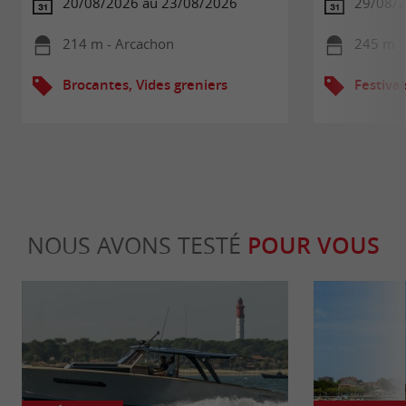
20/08/2026 au 23/08/2026
29/08/2
214 m - Arcachon
245 m -
Brocantes, Vides greniers
Festival
NOUS AVONS TESTÉ
POUR VOUS