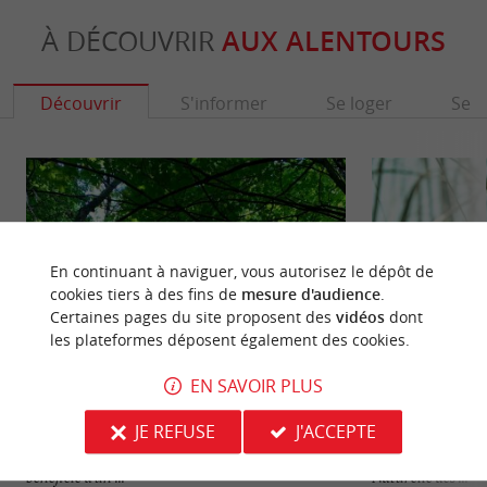
À DÉCOUVRIR
AUX ALENTOURS
Découvrir
S'informer
Se loger
Se r
En continuant à naviguer, vous autorisez le dépôt de
cookies tiers à des fins de
mesure d'audience
.
Certaines pages du site proposent des
vidéos
dont
les plateformes déposent également des cookies.
EN SAVOIR PLUS
Parc floral de Bordeaux
Réserve naturelle
JE REFUSE
J'ACCEPTE
Le Parc Floral se situe à la périphérie nord de
Non loin de la Gar
Bordeaux, près des berges de la Garonne. Il
Bordeaux, sur la 
bénéficie d’un ...
Naturelle des ...