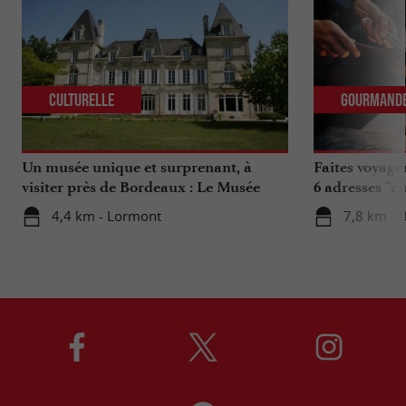
Culturelle
Gourmand
Un musée unique et surprenant, à
Faites voyage
visiter près de Bordeaux : Le Musée
6 adresses "c
National de l’Assurance Maladie
4,4 km - Lormont
7,8 km - 