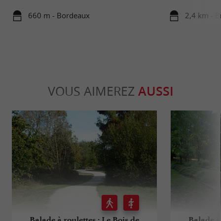
660 m - Bordeaux
2,4 km - B
VOUS AIMEREZ
AUSSI
Balade à roulettes : Le Bois de
Balade à 