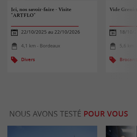
Ici, nos savoir-faire - Visite
Vide Grenie
"ARTFLO"
22/10/2025 au 22/10/2026
18/10/
4,1 km - Bordeaux
5,6 km 
Divers
Brocant
NOUS AVONS TESTÉ
POUR VOUS