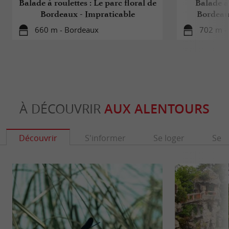
Balade à roulettes : Le parc floral de
Balade à 
Bordeaux - Impraticable
Bordea
660 m - Bordeaux
702 m -
À DÉCOUVRIR
AUX ALENTOURS
Découvrir
S'informer
Se loger
Se r