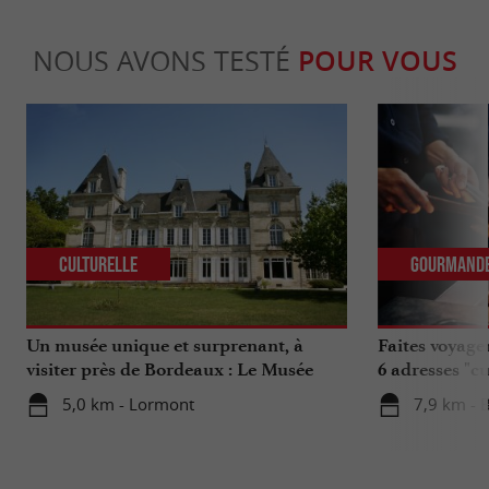
NOUS AVONS TESTÉ
POUR VOUS
Culturelle
Gourmand
Un musée unique et surprenant, à
Faites voyage
visiter près de Bordeaux : Le Musée
6 adresses "c
National de l’Assurance Maladie
5,0 km - Lormont
7,9 km - 