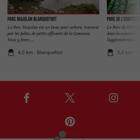
Parc Majolan Blanquefort
Parc de l'Ermitage
Le Parc Majolan est un beau parc arboré, traversé
Le Parc de l’Ermit
par les Jalles, de petits affluents de la Garonne.
dans la commune 
Vous y ferez ...
l’agglomération ...
4,0 km - Blanquefort
5,0 km - L