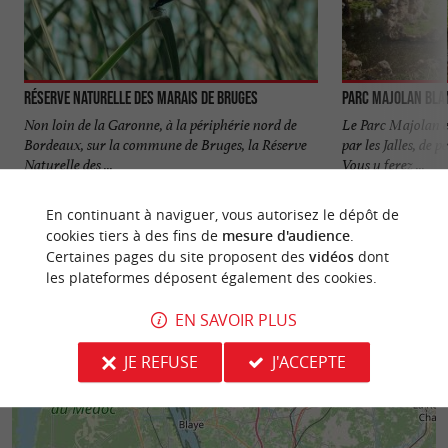
Réserve naturelle des Marais de Bruges
Parc Majolan Bla
Non loin de la Garonne, à la périphérie nord de
Le Parc Majolan e
Bordeaux, sur la commune de Bruges, la Réserve
par les Jalles, de 
Naturelle des ...
Vous y ferez ...
1,9 km - Bruges
4,0 km - B
En continuant à naviguer, vous autorisez le dépôt de
cookies tiers à des fins de
mesure d'audience
.
Certaines pages du site proposent des
vidéos
dont
les plateformes déposent également des cookies.
EN SAVOIR PLUS
JE REFUSE
J'ACCEPTE