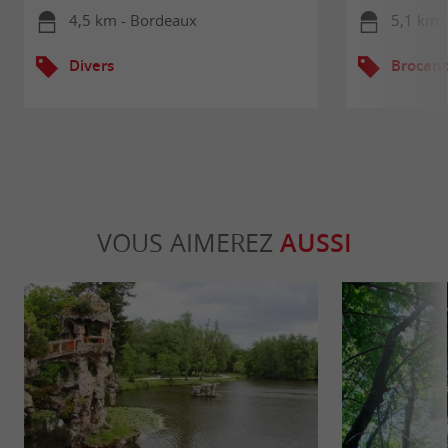
4,5 km - Bordeaux
5,1 km 
Divers
Brocant
VOUS AIMEREZ
AUSSI