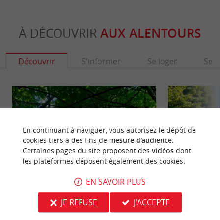
À DÉCOUVRIR
AUX ALENTOURS
Découvrir
S'informer
Se loger
Se r
En continuant à naviguer, vous autorisez le dépôt de
cookies tiers à des fins de
mesure d'audience
.
Certaines pages du site proposent des
vidéos
dont
les plateformes déposent également des cookies.
EN SAVOIR PLUS
Parc Rivière - Bordeaux
Palais Gallien
JE REFUSE
J'ACCEPTE
Le Parc Rivière est un parc arboré, dans le
Faites un plongeo