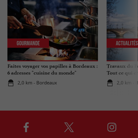
Gourmande
Actualité
Faites voyager vos papilles à Bordeaux :
Travaux du Po
6 adresses "cuisine du monde"
Tout ce qui c
déplacements 
2,0 km - Bordeaux
2,0 km - 