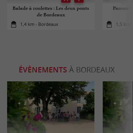
Balade à roulettes : Les deux ponts
Parcours
de Bordeaux
1,4 km - Bordeaux
1,5 km 
ÉVÈNEMENTS
À BORDEAUX