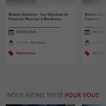
Balade littéraire - Les Héroïnes de
Balade litté
François Mauriac à Bordeaux
l'Amour
08/08/2026
08/08/
1,7 km - Bordeaux
1,7 km 
Patrimoine
Patrimo
NOUS AVONS TESTÉ
POUR VOUS