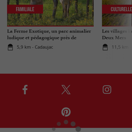
Familiale
Culturell
La Ferme Exotique, un parc animalier
Les villages 
ludique et pédagogique près de
Deux Mers
Bordeaux
5,9 km - Cadaujac
11,5 km -