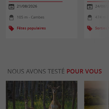
21/08/2026
24/08/2
105 m - Cambes
474 m -
Fêtes populaires
Sorties
NOUS AVONS TESTÉ
POUR VOUS