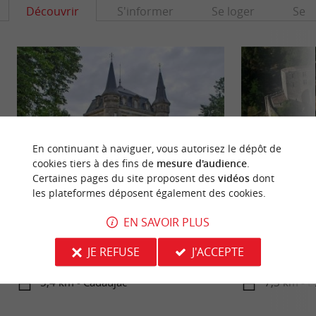
Découvrir
S'informer
Se loger
Se r
En continuant à naviguer, vous autorisez le dépôt de
cookies tiers à des fins de
mesure d'audience
.
Certaines pages du site proposent des
vidéos
dont
les plateformes déposent également des cookies.
Château Malleret
Château de Lango
EN SAVOIR PLUS
Le Château Malleret est une belle bâtisse de style
Le Château de La
néoclassique, sur la commune de Cadaujac, au
fort du Moyen-âge
JE REFUSE
J'ACCEPTE
nord de ...
ans. Il se situe au ..
5,4 km - Cadaujac
7,3 km - L