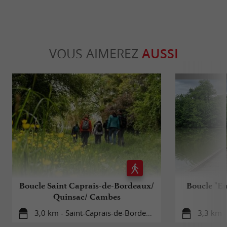
VOUS AIMEREZ
AUSSI
Boucle Saint Caprais-de-Bordeaux/
Boucle "En
Quinsac/ Cambes
3,0 km - Saint-Caprais-de-Bordeaux
3,3 km -