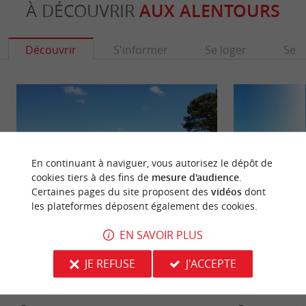
À DÉCOUVRIR
AUX ALENTOURS
Découvrir
S'informer
Se loger
Se r
En continuant à naviguer, vous autorisez le dépôt de
cookies tiers à des fins de
mesure d'audience
.
Certaines pages du site proposent des
vidéos
dont
les plateformes déposent également des cookies.
EN SAVOIR PLUS
Plage Piqueyrot
Plage de Hourtin 
C'est la seconde plage qui se trouve sur le lac
Le Lac d'Hourtin e
JE REFUSE
J'ACCEPTE
d'Hourtin; Elle est vraiment belle et agréable,
car il y a peu de v
parfaite pour les ...
commodités ...