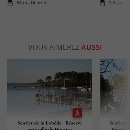
68 m - Hourtin
3,6 km - H
VOUS AIMEREZ
AUSSI
Sentier de la Lobélie - Réserve
Sentier de
naturelle de Hourtin
Réserve 