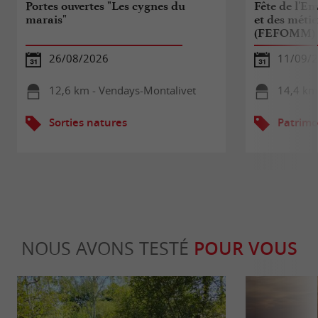
Portes ouvertes "Les cygnes du
Fête de l'En
marais"
et des méti
(FEFOMM)
26/08/2026
11/09/2
12,6 km - Vendays-Montalivet
14,4 km
Sorties natures
Patrimo
NOUS AVONS TESTÉ
POUR VOUS