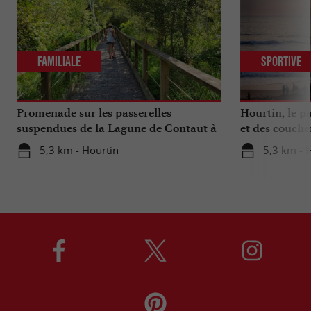
Familiale
Sportive
Promenade sur les passerelles
Hourtin, le pa
suspendues de la Lagune de Contaut à
et des coucher
Hourtin
5,3 km - Hourtin
5,3 km - 