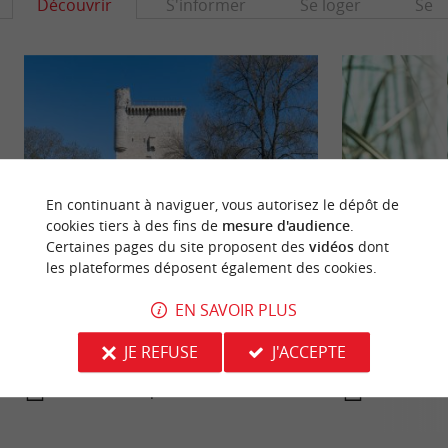
Découvrir
S'informer
Se loger
Se r
En continuant à naviguer, vous autorisez le dépôt de
cookies tiers à des fins de
mesure d'audience
.
Certaines pages du site proposent des
vidéos
dont
les plateformes déposent également des cookies.
Tour de l'Honneur et son musée
Marais de la Mar
La Tour de l’honneur de Lesparre-Médoc est un
EN SAVOIR PLUS
Sur les berges de 
donjon carré, vestige d’un ancien château
Marais de la Maré
médiéval du 14ème, ...
déambulez sur ...
JE REFUSE
J'ACCEPTE
11,2 km - Lesparre-Médoc
13,0 km -