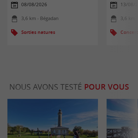
08/08/2026
13/08/
3,6 km - Bégadan
3,6 km 
Sorties natures
Concert
NOUS AVONS TESTÉ
POUR VOUS