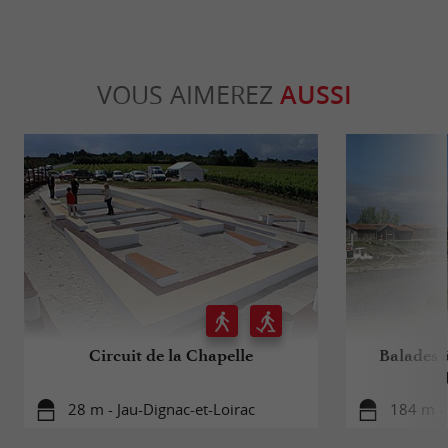
VOUS AIMEREZ
AUSSI
Circuit de la Chapelle
Balades à
28 m - Jau-Dignac-et-Loirac
184 m - 