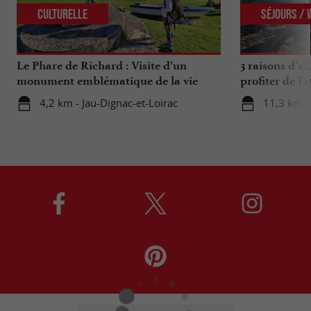
Culturelle
Séjours /
Le Phare de Richard : Visite d’un
3 raisons d’a
monument emblématique de la vie
profiter de l’
Médocaine
4,2 km - Jau-Dignac-et-Loirac
11,3 km -