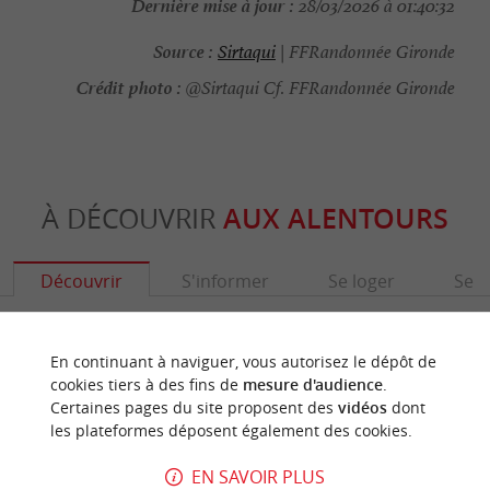
Dernière mise à jour :
28/03/2026 à 01:40:32
Source :
Sirtaqui
| FFRandonnée Gironde
Crédit photo :
@Sirtaqui Cf. FFRandonnée Gironde
À DÉCOUVRIR
AUX ALENTOURS
Découvrir
S'informer
Se loger
Se r
En continuant à naviguer, vous autorisez le dépôt de
cookies tiers à des fins de
mesure d'audience
.
Certaines pages du site proposent des
vidéos
dont
les plateformes déposent également des cookies.
EN SAVOIR PLUS