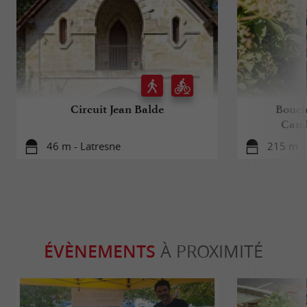
Circuit Jean Balde
Boucl
Camb
46 m - Latresne
215 m -
ÉVÈNEMENTS
À PROXIMITÉ