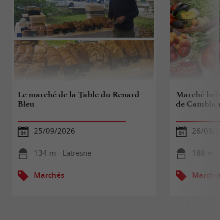
Le marché de la Table du Renard
Marché heb
Bleu
de Camblan
25/09/2026
26/09/
134 m - Latresne
188 m -
Marchés
Marché