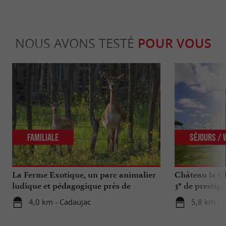
NOUS AVONS TESTÉ
POUR VOUS
Familiale
Séjours /
La Ferme Exotique, un parc animalier
Château la Ch
ludique et pédagogique près de
3* de prestig
Bordeaux
4,0 km - Cadaujac
5,8 km - F